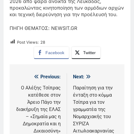
2026 από ψαρά ανοικτά της Λευκάδας,
προκαλώντας κινητοποίηση των αρμόδιων αρχών
και τεχνική διερεύνηση για την προέλευσή του.
ΠΗΓΗ ΘΕΜΑΤΟΣ: NEWSIT.GR
Post Views:
28
Facebook
Twitter
Previous:
Next:
Πλοήγηση
άρθρων
Ο Αλέξης Τσίπρας
Παραίτηση για την
κατέθεσε στον
ένταξη στο κόμμα
Άρειο Πάγο την
Τσίπρα για τον
διακήρυξη της ΕΛΑΣ
γραμματέα της
– «Σημαία μας η
Νομαρχιακής του
Δημοκρατία και η
ΣΥΡΙΖΑ
Δικαιοσύνη»
Αιτωλοακαρνανίας