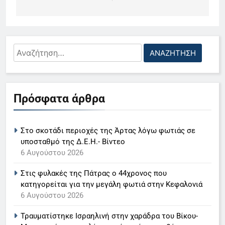
Αναζήτηση
για:
5
Πρόσφατα άρθρα
Ο Παναγιώτης Στάθης στο
«τιμόνι» του κεντρικού δελτίου
ειδήσεων της ΕΡΤ
LIFESTYLE-MEDIA
Στο σκοτάδι περιοχές της Άρτας λόγω φωτιάς σε
υποσταθμό της Δ.Ε.Η.- Βίντεο
6
6 Αυγούστου 2026
Στον ΑΝΤ1 η Σία Κοσιώνη- Η
Στις φυλακές της Πάτρας ο 44χρονος που
ανακοίνωση του σταθμού
κατηγορείται για την μεγάλη φωτιά στην Κεφαλονιά
LIFESTYLE-MEDIA
6 Αυγούστου 2026
Τραυματίστηκε Ισραηλινή στην χαράδρα του Βίκου-
7