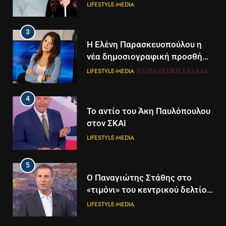
LIFESTYLE-MEDIA
3
Η Ελένη Παρασκευοπούλου η
νέα δημοσιογραφική προσθήκη
του ΣΚΑΪ στην Πάτρα
LIFESTYLE-MEDIA
ΠΆΤΡΑ-ΔΥΤΙΚΉ ΕΛΛΆΔΑ
4
Το αντίο του Άκη Παυλόπουλου
στον ΣΚΑΙ
LIFESTYLE-MEDIA
5
5
Ο Παναγιώτης Στάθης στο
Διάστημα: Εντοπίστηκαν για
«τιμόνι» του κεντρικού δελτίου
πρώτη φορά ενδείξεις για τον
ειδήσεων της ΕΡΤ
άνεμο που εκπέμπει η μαύρη
LIFESTYLE-MEDIA
ΔΙΕΘΝΉ
ΕΠΙΣΤΉΜΗ
τρύπα στο κέντρο του Γαλαξία