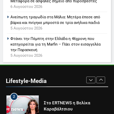
Μεταφορά σε ασφαλές σημείο από πυροσβέστες
Τέλος από τον ΑΝΤ1 ο
6 Αυγούστου 2026
Παναγιώτης Στάθης
LIFESTYLE-MEDIA
Ανείπωτη τραγωδία στα Μάλια: Μητέρα έπεσε από
βάρκα και πνίγηκε μπροστά σε τρία ανήλικα παιδιά
5 Αυγούστου 2026
8
Καθημερινή και The New York
Φτάνει την Πέμπτη στην Ελλάδα η 46χρονη που
Times μαζί σε μια νέα
κατηγορείται για τη Marfin – Πάει στον εισαγγελέα
συνδρομητική πρόταση
LIFESTYLE-MEDIA
την Παρασκευή
5 Αυγούστου 2026
1
Ο Τάσος Αρνιακός στο Action
24
Lifestyle-Media
LIFESTYLE-MEDIA
2
Στο ERTNEWS η Βελίκα
Καραβάλτσιου