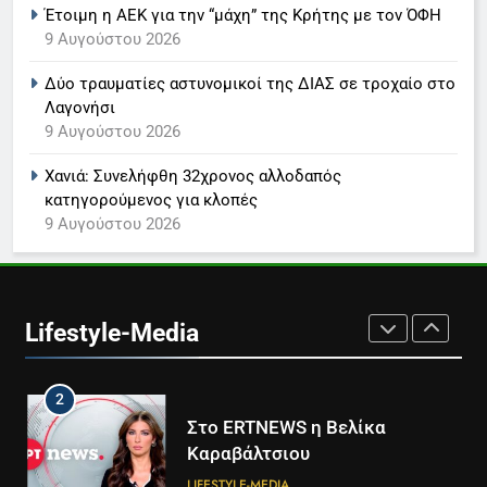
Έτοιμη η ΑΕΚ για την “μάχη” της Κρήτης με τον ΌΦΗ
Παναγιώτης Στάθης
9 Αυγούστου 2026
LIFESTYLE-MEDIA
Δύο τραυματίες αστυνομικοί της ΔΙΑΣ σε τροχαίο στο
Λαγονήσι
8
9 Αυγούστου 2026
Καθημερινή και The New York
Times μαζί σε μια νέα
Χανιά: Συνελήφθη 32χρονος αλλοδαπός
συνδρομητική πρόταση
LIFESTYLE-MEDIA
κατηγορούμενος για κλοπές
9 Αυγούστου 2026
1
Ο Τάσος Αρνιακός στο Action
24
Lifestyle-Media
LIFESTYLE-MEDIA
2
Στο ERTNEWS η Βελίκα
Καραβάλτσιου
LIFESTYLE-MEDIA