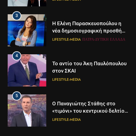
3
Η Ελένη Παρασκευοπούλου η
νέα δημοσιογραφική προσθήκη
του ΣΚΑΪ στην Πάτρα
LIFESTYLE-MEDIA
ΠΆΤΡΑ-ΔΥΤΙΚΉ ΕΛΛΆΔΑ
4
Το αντίο του Άκη Παυλόπουλου
στον ΣΚΑΙ
LIFESTYLE-MEDIA
5
5
Ο Παναγιώτης Στάθης στο
Διάστημα: Εντοπίστηκαν για
«τιμόνι» του κεντρικού δελτίου
πρώτη φορά ενδείξεις για τον
ειδήσεων της ΕΡΤ
άνεμο που εκπέμπει η μαύρη
LIFESTYLE-MEDIA
ΔΙΕΘΝΉ
ΕΠΙΣΤΉΜΗ
τρύπα στο κέντρο του Γαλαξία
μας
6