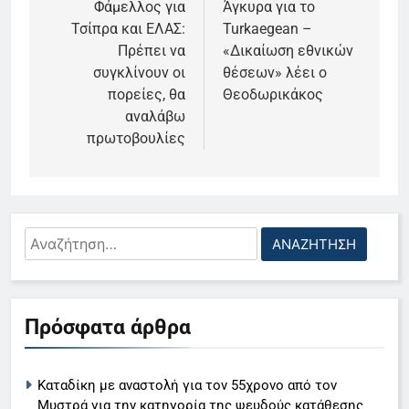
Φάμελλος για
Άγκυρα για το
Τσίπρα και ΕΛΑΣ:
Turkaegean –
Πρέπει να
«Δικαίωση εθνικών
συγκλίνουν οι
θέσεων» λέει ο
πορείες, θα
Θεοδωρικάκος
αναλάβω
πρωτοβουλίες
Αναζήτηση
για:
5
Πρόσφατα άρθρα
Ο Παναγιώτης Στάθης στο
«τιμόνι» του κεντρικού δελτίου
Καταδίκη με αναστολή για τον 55χρονο από τον
ειδήσεων της ΕΡΤ
LIFESTYLE-MEDIA
Μυστρά για την κατηγορία της ψευδούς κατάθεσης