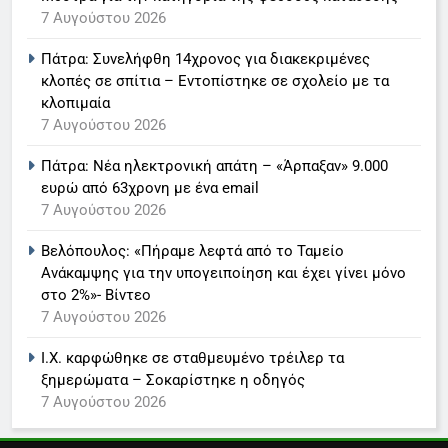
7 Αυγούστου 2026
6
Πάτρα: Συνελήφθη 14χρονος για διακεκριμένες
Στον ΑΝΤ1 η Σία Κοσιώνη- Η
κλοπές σε σπίτια – Εντοπίστηκε σε σχολείο με τα
ανακοίνωση του σταθμού
κλοπιμαία
LIFESTYLE-MEDIA
7 Αυγούστου 2026
Πάτρα: Νέα ηλεκτρονική απάτη – «Άρπαξαν» 9.000
7
ευρώ από 63χρονη με ένα email
Τέλος από τον ΑΝΤ1 ο
7 Αυγούστου 2026
Παναγιώτης Στάθης
LIFESTYLE-MEDIA
Βελόπουλος: «Πήραμε λεφτά από το Ταμείο
Ανάκαμψης για την υπογειποίηση και έχει γίνει μόνο
στο 2%»- Βίντεο
8
7 Αυγούστου 2026
Καθημερινή και The New York
Times μαζί σε μια νέα
Ι.Χ. καρφώθηκε σε σταθμευμένο τρέιλερ τα
συνδρομητική πρόταση
LIFESTYLE-MEDIA
ξημερώματα – Σοκαρίστηκε η οδηγός
7 Αυγούστου 2026
1