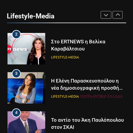
Ο Τάσος Αρνιακός στο Action
24
Lifestyle-Media
LIFESTYLE-MEDIA
2
Στο ERTNEWS η Βελίκα
Καραβάλτσιου
LIFESTYLE-MEDIA
3
Η Ελένη Παρασκευοπούλου η
νέα δημοσιογραφική προσθήκη
του ΣΚΑΪ στην Πάτρα
LIFESTYLE-MEDIA
ΠΆΤΡΑ-ΔΥΤΙΚΉ ΕΛΛΆΔΑ
4
Το αντίο του Άκη Παυλόπουλου
στον ΣΚΑΙ