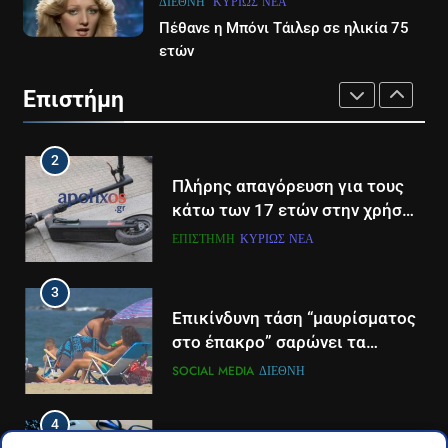
ΔΙΕΘΝΉ
ΚΥΡΊΩΣ ΝΈΑ
1
Πέθανε η Μπόνι Τάιλερ σε ηλικία 75
1
Ο Τάσος Αρνιακός στο Action
ετών
Σώθηκε από θαύμα ο
24
πυροσβέστης που χτυπήθηκε
Επιστήμη
από ρεύμα την ώρα που
LIFESTYLE-MEDIA
ΕΠΙΣΤΉΜΗ
ΠΆΤΡΑ-ΔΥΤΙΚΉ ΕΛΛΆΔΑ
επιχειρούσε σε φωτιά στην
Αιτωλοακαρνανία
2
2
Στο ERTNEWS η Βελίκα
Πλήρης απαγόρευση για τους
Καραβάλτσιου
κάτω των 17 ετών στην χρήση
πατινιού- Οι νέες ρυθμίσεις
LIFESTYLE-MEDIA
ΕΠΙΣΤΉΜΗ
ΚΥΡΊΩΣ ΝΈΑ
που έρχονται
3
3
Η Ελένη Παρασκευοπούλου η
Επικίνδυνη τάση “μαυρίσματος
νέα δημοσιογραφική προσθήκη
στο έπακρο” σαρώνει τα
του ΣΚΑΪ στην Πάτρα
σόσιαλ
LIFESTYLE-MEDIA
ΠΆΤΡΑ-ΔΥΤΙΚΉ ΕΛΛΆΔΑ
SOCIAL MEDIA
ΔΙΕΘΝΉ
4
4
Το αντίο του Άκη Παυλόπουλου