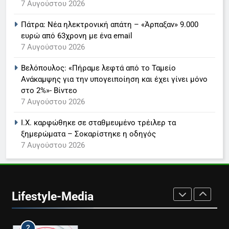
7 Αυγούστου 2026
Πάτρα: Νέα ηλεκτρονική απάτη – «Άρπαξαν» 9.000
7
ευρώ από 63χρονη με ένα email
Τέλος από τον ΑΝΤ1 ο
7 Αυγούστου 2026
Παναγιώτης Στάθης
LIFESTYLE-MEDIA
Βελόπουλος: «Πήραμε λεφτά από το Ταμείο
Ανάκαμψης για την υπογειποίηση και έχει γίνει μόνο
στο 2%»- Βίντεο
8
7 Αυγούστου 2026
Καθημερινή και The New York
Times μαζί σε μια νέα
Ι.Χ. καρφώθηκε σε σταθμευμένο τρέιλερ τα
συνδρομητική πρόταση
LIFESTYLE-MEDIA
ξημερώματα – Σοκαρίστηκε η οδηγός
7 Αυγούστου 2026
1
Ο Τάσος Αρνιακός στο Action
24
Lifestyle-Media
LIFESTYLE-MEDIA
2