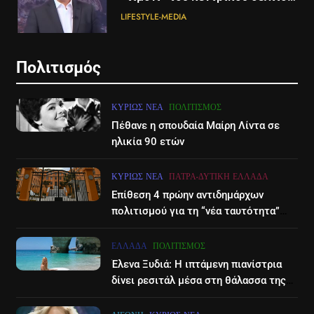
ειδήσεων της ΕΡΤ
άνεμο που εκπέμπει η μαύρη
LIFESTYLE-MEDIA
ΔΙΕΘΝΉ
ΕΠΙΣΤΉΜΗ
τρύπα στο κέντρο του Γαλαξία
μας
6
6
Πολιτισμός
Στον ΑΝΤ1 η Σία Κοσιώνη- Η
Τα βουνά της Ελλάδας
ανακοίνωση του σταθμού
«στερεύουν» από χιόνι
ΚΥΡΊΩΣ ΝΈΑ
ΠΟΛΙΤΙΣΜΌΣ
LIFESTYLE-MEDIA
ΕΛΛΆΔΑ
ΕΠΙΣΤΉΜΗ
Πέθανε η σπουδαία Μαίρη Λίντα σε
ηλικία 90 ετών
7
7
Τέλος από τον ΑΝΤ1 ο
Ηράκλειο: Νέα δεδομένα στην
ΚΥΡΊΩΣ ΝΈΑ
ΠΆΤΡΑ-ΔΥΤΙΚΉ ΕΛΛΆΔΑ
Παναγιώτης Στάθης
υπόθεση κακοποίησης της
Επίθεση 4 πρώην αντιδημάρχων
3χρονης – Εξετάσεις DNA και
LIFESTYLE-MEDIA
ΕΠΙΣΤΉΜΗ
ΚΥΡΊΩΣ ΝΈΑ
πολιτισμού για τη “νέα ταυτότητα”
εντάλματα σύλληψης, στα
του Διεθνούες Φεστιβάλ Πάτρας
δικαστήρια οι γονείς της
8
8
ΕΛΛΆΔΑ
ΠΟΛΙΤΙΣΜΌΣ
Καθημερινή και The New York
«Global Hum»: Ο μυστηριώδης
Έλενα Ξυδιά: Η ιπτάμενη πιανίστρια
Times μαζί σε μια νέα
ήχος που μόλις το 4% μπορεί
δίνει ρεσιτάλ μέσα στη θάλασσα της
συνδρομητική πρόταση
να ακούσει
LIFESTYLE-MEDIA
ΕΠΙΣΤΉΜΗ
Ζακύνθου – βίντεο