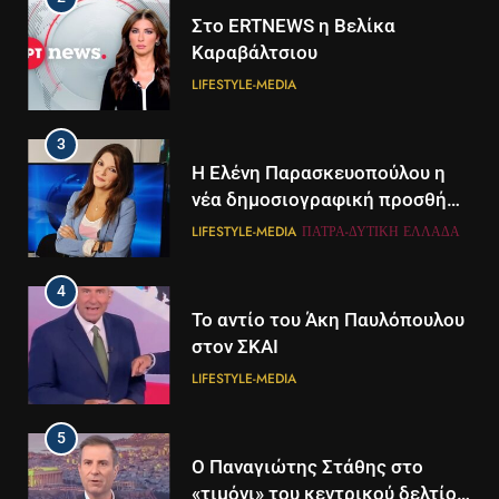
Στο ERTNEWS η Βελίκα
Καραβάλτσιου
LIFESTYLE-MEDIA
3
Η Ελένη Παρασκευοπούλου η
νέα δημοσιογραφική προσθήκη
του ΣΚΑΪ στην Πάτρα
LIFESTYLE-MEDIA
ΠΆΤΡΑ-ΔΥΤΙΚΉ ΕΛΛΆΔΑ
4
Το αντίο του Άκη Παυλόπουλου
στον ΣΚΑΙ
LIFESTYLE-MEDIA
5
5
Ο Παναγιώτης Στάθης στο
Διάστημα: Εντοπίστηκαν για
«τιμόνι» του κεντρικού δελτίου
πρώτη φορά ενδείξεις για τον