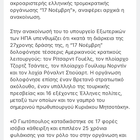
ακροαριστερής ελληνικής τρομοκρατικής
οργάνωσης “17 Νοέμβρη”», αναφέρει αρχικά η
ανακοίνωση.
Στην ανακοίνωσή του το υπουργείο Εξωτερικών
των ΗΠΑ υπενθυμίζει ότι «κατά τη διάρκεια της
27χρονης δράσης της, η “17 Νοέμβρη”
δολοφόνησε τέσσερις Αμερικανούς κρατικούς
λειτουργούς: τον Ρίτσαρντ Γουέλς, τον πλοίαρχο
Τζορτζ Τσάντες, τον πλοίαρχο Γουίλιαμ Νορντίν
και τον λοχία Ρόναλντ Στιούαρτ. Η οργάνωση
δολοφόνησε επίσης έναν Βρετανό στρατιωτικό
ακόλουθο, έναν υπάλληλο της τουρκικής
πρεσβείας και 16 εξέχοντες Έλληνες πολίτες,
μεταξύ των οποίων και τον γαμπρό του
σημερινού πρωθυπουργού Κυριάκου Μητσοτάκη».
«Ο Γιωτόπουλος καταδικάστηκε σε 17 φορές
ισόβια κάθειρξη και επιπλέον 25 χρόνια
φυλάκισης για τον ρόλο του στην οργάνωση και