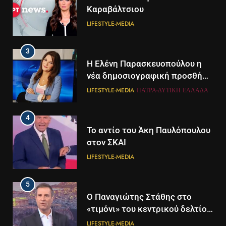
Καραβάλτσιου
LIFESTYLE-MEDIA
3
Η Ελένη Παρασκευοπούλου η
νέα δημοσιογραφική προσθήκη
του ΣΚΑΪ στην Πάτρα
LIFESTYLE-MEDIA
ΠΆΤΡΑ-ΔΥΤΙΚΉ ΕΛΛΆΔΑ
4
Το αντίο του Άκη Παυλόπουλου
στον ΣΚΑΙ
LIFESTYLE-MEDIA
5
5
Ο Παναγιώτης Στάθης στο
Διάστημα: Εντοπίστηκαν για
«τιμόνι» του κεντρικού δελτίου
πρώτη φορά ενδείξεις για τον
ειδήσεων της ΕΡΤ
άνεμο που εκπέμπει η μαύρη
LIFESTYLE-MEDIA
ΔΙΕΘΝΉ
ΕΠΙΣΤΉΜΗ