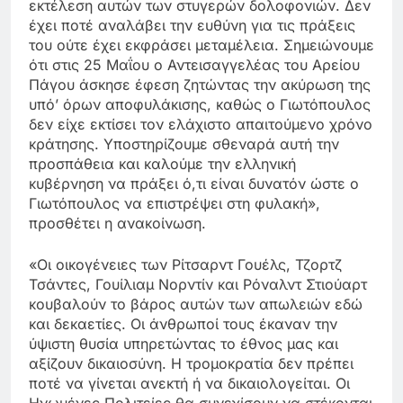
εκτέλεση αυτών των στυγερών δολοφονιών. Δεν
έχει ποτέ αναλάβει την ευθύνη για τις πράξεις
του ούτε έχει εκφράσει μεταμέλεια. Σημειώνουμε
ότι στις 25 Μαΐου ο Αντεισαγγελέας του Αρείου
Πάγου άσκησε έφεση ζητώντας την ακύρωση της
υπό’ όρων αποφυλάκισης, καθώς ο Γιωτόπουλος
δεν είχε εκτίσει τον ελάχιστο απαιτούμενο χρόνο
κράτησης. Υποστηρίζουμε σθεναρά αυτή την
προσπάθεια και καλούμε την ελληνική
κυβέρνηση να πράξει ό,τι είναι δυνατόν ώστε ο
Γιωτόπουλος να επιστρέψει στη φυλακή»,
προσθέτει η ανακοίνωση.
«Οι οικογένειες των Ρίτσαρντ Γουέλς, Τζορτζ
Τσάντες, Γουίλιαμ Νορντίν και Ρόναλντ Στιούαρτ
κουβαλούν το βάρος αυτών των απωλειών εδώ
και δεκαετίες. Οι άνθρωποί τους έκαναν την
ύψιστη θυσία υπηρετώντας το έθνος μας και
αξίζουν δικαιοσύνη. Η τρομοκρατία δεν πρέπει
ποτέ να γίνεται ανεκτή ή να δικαιολογείται. Οι
Ηνωμένες Πολιτείες θα συνεχίσουν να στέκονται