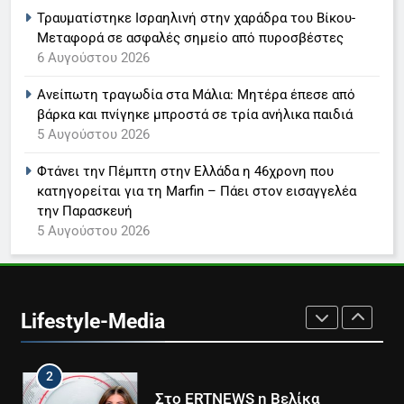
Τραυματίστηκε Ισραηλινή στην χαράδρα του Βίκου-
7
Μεταφορά σε ασφαλές σημείο από πυροσβέστες
Τέλος από τον ΑΝΤ1 ο
6 Αυγούστου 2026
Παναγιώτης Στάθης
LIFESTYLE-MEDIA
Ανείπωτη τραγωδία στα Μάλια: Μητέρα έπεσε από
βάρκα και πνίγηκε μπροστά σε τρία ανήλικα παιδιά
5 Αυγούστου 2026
8
Καθημερινή και The New York
Φτάνει την Πέμπτη στην Ελλάδα η 46χρονη που
Times μαζί σε μια νέα
κατηγορείται για τη Marfin – Πάει στον εισαγγελέα
συνδρομητική πρόταση
LIFESTYLE-MEDIA
την Παρασκευή
5 Αυγούστου 2026
1
Ο Τάσος Αρνιακός στο Action
24
Lifestyle-Media
LIFESTYLE-MEDIA
2
Στο ERTNEWS η Βελίκα