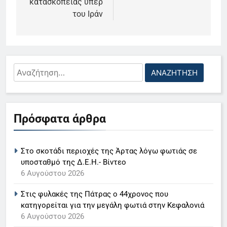
κατασκοπείας υπέρ
του Ιράν
Αναζήτηση
για:
5
Πρόσφατα άρθρα
Ο Παναγιώτης Στάθης στο
«τιμόνι» του κεντρικού δελτίου
ειδήσεων της ΕΡΤ
LIFESTYLE-MEDIA
Στο σκοτάδι περιοχές της Άρτας λόγω φωτιάς σε
υποσταθμό της Δ.Ε.Η.- Βίντεο
6
6 Αυγούστου 2026
Στον ΑΝΤ1 η Σία Κοσιώνη- Η
Στις φυλακές της Πάτρας ο 44χρονος που
ανακοίνωση του σταθμού
κατηγορείται για την μεγάλη φωτιά στην Κεφαλονιά
LIFESTYLE-MEDIA
6 Αυγούστου 2026