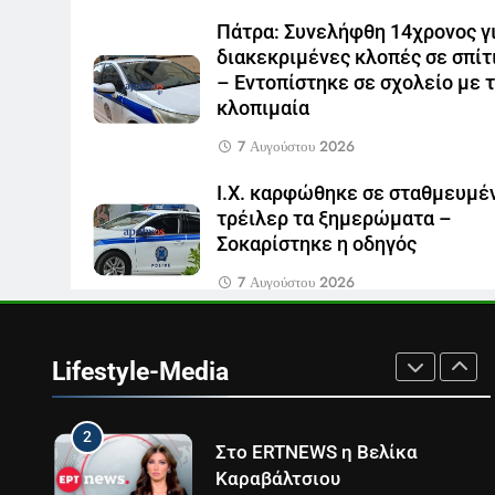
ανακοίνωση του σταθμού
Πάτρα: Συνελήφθη 14χρονος γ
LIFESTYLE-MEDIA
διακεκριμένες κλοπές σε σπίτ
– Εντοπίστηκε σε σχολείο με 
7
Τέλος από τον ΑΝΤ1 ο
κλοπιμαία
Παναγιώτης Στάθης
7 Αυγούστου 2026
LIFESTYLE-MEDIA
Ι.Χ. καρφώθηκε σε σταθμευμέ
8
τρέιλερ τα ξημερώματα –
Καθημερινή και The New York
Σοκαρίστηκε η οδηγός
Times μαζί σε μια νέα
συνδρομητική πρόταση
LIFESTYLE-MEDIA
7 Αυγούστου 2026
1
Ο Τάσος Αρνιακός στο Action
24
Lifestyle-Media
LIFESTYLE-MEDIA
2
Στο ERTNEWS η Βελίκα
Καραβάλτσιου