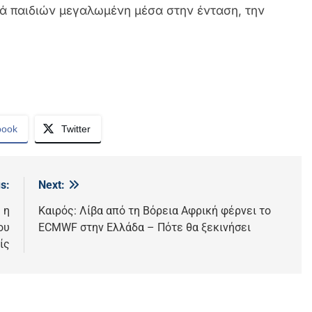
ιά παιδιών μεγαλωμένη μέσα στην ένταση, την
book
Twitter
s:
Next:
 η
Καιρός: Λίβα από τη Βόρεια Αφρική φέρνει το
ου
ECMWF στην Ελλάδα – Πότε θα ξεκινήσει
ίς