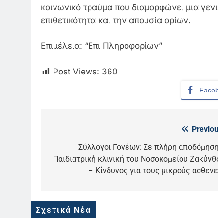
κοινωνικό τραύμα που διαμορφώνει μια γεν
επιθετικότητα και την απουσία ορίων.
Επιμέλεια: “Επι Πληροφορίων”
Post Views:
360
Face
Previou
Πλοήγηση
άρθρων
Σύλλογοι Γονέων: Σε πλήρη αποδόμηση
5
Παιδιατρική κλινική του Νοσοκομείου Ζακύνθ
Ο Παναγιώτης Στάθης στο
– Κίνδυνος για τους μικρούς ασθενε
«τιμόνι» του κεντρικού
δελτίου ειδήσεων της ΕΡΤ
LIFESTYLE-MEDIA
6
Σχετικά Νέα
Στον ΑΝΤ1 η Σία Κοσιώνη- Η