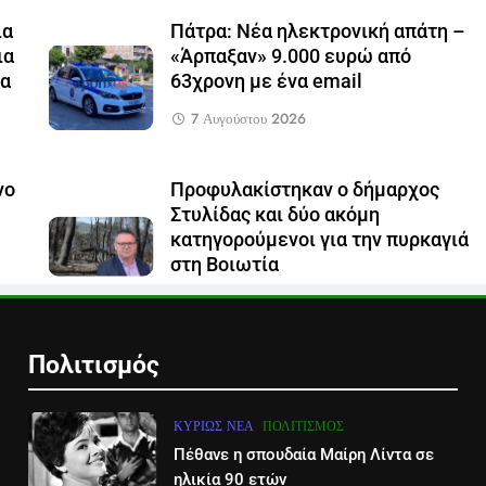
ια
Πάτρα: Νέα ηλεκτρονική απάτη –
ια
«Άρπαξαν» 9.000 ευρώ από
τα
63χρονη με ένα email
7 Αυγούστου 2026
νο
Προφυλακίστηκαν ο δήμαρχος
Στυλίδας και δύο ακόμη
κατηγορούμενοι για την πυρκαγιά
στη Βοιωτία
7 Αυγούστου 2026
Πολιτισμός
ΚΥΡΊΩΣ ΝΈΑ
ΠΟΛΙΤΙΣΜΌΣ
Πέθανε η σπουδαία Μαίρη Λίντα σε
ηλικία 90 ετών