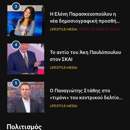
3
Η Ελένη Παρασκευοπούλου η
νέα δημοσιογραφική προσθήκη
του ΣΚΑΪ στην Πάτρα
LIFESTYLE-MEDIA
ΠΆΤΡΑ-ΔΥΤΙΚΉ ΕΛΛΆΔΑ
4
Το αντίο του Άκη Παυλόπουλου
στον ΣΚΑΙ
LIFESTYLE-MEDIA
5
5
Ο Παναγιώτης Στάθης στο
Διάστημα: Εντοπίστηκαν για
«τιμόνι» του κεντρικού δελτίου
πρώτη φορά ενδείξεις για τον
ειδήσεων της ΕΡΤ
άνεμο που εκπέμπει η μαύρη
LIFESTYLE-MEDIA
ΔΙΕΘΝΉ
ΕΠΙΣΤΉΜΗ
τρύπα στο κέντρο του Γαλαξία
μας
6
6
Πολιτισμός
Στον ΑΝΤ1 η Σία Κοσιώνη- Η
Τα βουνά της Ελλάδας