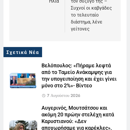
Ηλία
τον σύζυγό της –
Συχνοί οι καβγάδες
το τελευταίο
διάστημα, λένε
γείτονες
Σχετικά Νέα
Βελόπουλος: «Πήραμε λεφτά
από το Ταμείο Ανάκαμψης για
την υπογειποίηση και έχει γίνει
μόνο στο 2%»- Βίντεο
7 Αυγούστου 2026
Αυγερινός, Μουτσάτσου και
ακόμη 20 πρώην στελέχη κατά
Καρυστιανού: «Δεν
αποχωρήσαμε για καρέκλες»,