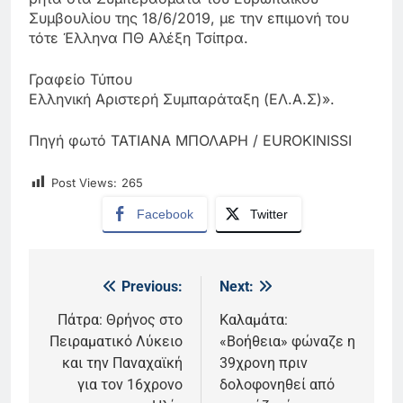
Συμβουλίου της 18/6/2019, με την επιμονή του
τότε Έλληνα ΠΘ Αλέξη Τσίπρα.
Γραφείο Τύπου
Ελληνική Αριστερή Συμπαράταξη (ΕΛ.Α.Σ)».
Πηγή φωτό ΤΑΤΙΑΝΑ ΜΠΟΛΑΡΗ / EUROKINISSI
Post Views:
265
Facebook
Twitter
Previous:
Next:
Πλοήγηση
άρθρων
Πάτρα: Θρήνος στο
Καλαμάτα:
Πειραματικό Λύκειο
«Βοήθεια» φώναζε η
και την Παναχαϊκή
39χρονη πριν
για τον 16χρονο
δολοφονηθεί από