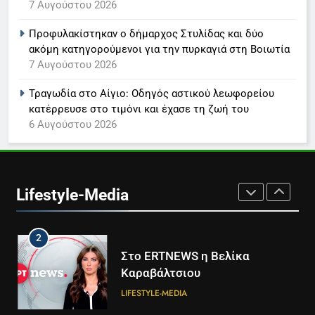
7 Αυγούστου 2026
LIFESTYLE-MEDIA
Προφυλακίστηκαν ο δήμαρχος Στυλίδας και δύο
ακόμη κατηγορούμενοι για την πυρκαγιά στη Βοιωτία
8
7 Αυγούστου 2026
Καθημερινή και The New York
Times μαζί σε μια νέα
Τραγωδία στο Αίγιο: Οδηγός αστικού λεωφορείου
συνδρομητική πρόταση
LIFESTYLE-MEDIA
κατέρρευσε στο τιμόνι και έχασε τη ζωή του
6 Αυγούστου 2026
1
Ο Τάσος Αρνιακός στο Action
24
Lifestyle-Media
LIFESTYLE-MEDIA
2
Στο ERTNEWS η Βελίκα
Καραβάλτσιου
LIFESTYLE-MEDIA