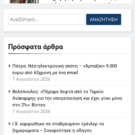
αιχμές για «συγκεντρωτικό
μοντέλο»
Αναζήτηση
5 Αυγούστου 2026
για:
Τέλος από εκπρόσωπος του
5
κόμματος Καρυστιανού ο
Πρόσφατα άρθρα
Ο Παναγιώτης Στάθης στο
Αυγερινός
«τιμόνι» του κεντρικού δελτίου
29 Ιουλίου 2026
ειδήσεων της ΕΡΤ
LIFESTYLE-MEDIA
Πάτρα: Νέα ηλεκτρονική απάτη – «Άρπαξαν» 9.000
Κύπρος: Ξεκίνησε η τριμερής
ευρώ από 63χρονη με ένα email
6
συνάντηση του ΓΓ ΟΗΕ
7 Αυγούστου 2026
Στον ΑΝΤ1 η Σία Κοσιώνη- Η
Γκουτέρες με τον πρόεδρο
Βελόπουλος: «Πήραμε λεφτά από το Ταμείο
Χριστοδουλίδη και τον
ανακοίνωση του σταθμού
Ανάκαμψης για την υπογειποίηση και έχει γίνει μόνο
Τουρκοκύπριο ηγέτη Ερχιουρμάν
LIFESTYLE-MEDIA
στο 2%»- Βίντεο
29 Ιουλίου 2026
7 Αυγούστου 2026
7
Ι.Χ. καρφώθηκε σε σταθμευμένο τρέιλερ τα
Τέλος από τον ΑΝΤ1 ο
ξημερώματα – Σοκαρίστηκε η οδηγός
Παναγιώτης Στάθης