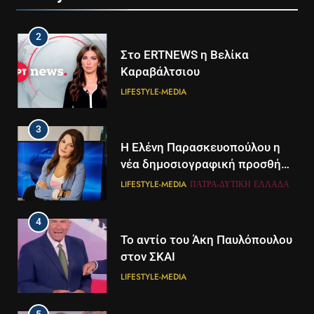
2
Στο ERTNEWS η Βελίκα
Καραβάλτσιου
LIFESTYLE-MEDIA
3
Η Ελένη Παρασκευοπούλου η
νέα δημοσιογραφική προσθήκη
του ΣΚΑΪ στην Πάτρα
LIFESTYLE-MEDIA
ΠΆΤΡΑ-ΔΥΤΙΚΉ ΕΛΛΆΔΑ
4
Το αντίο του Άκη Παυλόπουλου
στον ΣΚΑΙ
LIFESTYLE-MEDIA