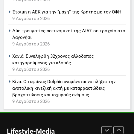
ανακοίνωση του σταθμού
Έτοιμη η ΑΕΚ για την “μάχη” της Κρήτης με τον ΌΦΗ
LIFESTYLE-MEDIA
9 Αυγούστου 2026
Δύο τραυματίες αστυνομικοί της ΔΙΑΣ σε τροχαίο στο
7
Λαγονήσι
Τέλος από τον ΑΝΤ1 ο
9 Αυγούστου 2026
Παναγιώτης Στάθης
LIFESTYLE-MEDIA
Χανιά: Συνελήφθη 32χρονος αλλοδαπός
κατηγορούμενος για κλοπές
9 Αυγούστου 2026
8
Καθημερινή και The New York
Κίνα: Ο τυφώνας Dolphin αναμένεται να πλήξει την
Times μαζί σε μια νέα
ανατολική κινεζική ακτή με καταρρακτώδεις
συνδρομητική πρόταση
LIFESTYLE-MEDIA
βροχοπτώσεις και ισχυρούς ανέμους
9 Αυγούστου 2026
1
Ο Τάσος Αρνιακός στο Action
24
Lifestyle-Media
LIFESTYLE-MEDIA