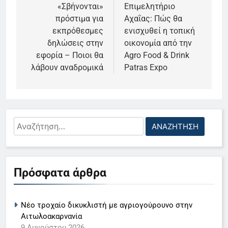
άρθρων
«Σβήνονται»
Επιμελητήριο
πρόστιμα για
Αχαΐας: Πώς θα
εκπρόθεσμες
ενισχυθεί η τοπική
δηλώσεις στην
οικονομία από την
εφορία – Ποιοι θα
Αgro Food & Drink
λάβουν αναδρομικά
Patras Expo
Αναζήτηση
για:
5
Ο Παναγιώτης Στάθης στο
Πρόσφατα άρθρα
«τιμόνι» του κεντρικού δελτίου
ειδήσεων της ΕΡΤ
LIFESTYLE-MEDIA
Νέο τροχαίο δικυκλιστή με αγριογούρουνο στην
6
Αιτωλοακαρνανία
Στον ΑΝΤ1 η Σία Κοσιώνη- Η
9 Αυγούστου 2026