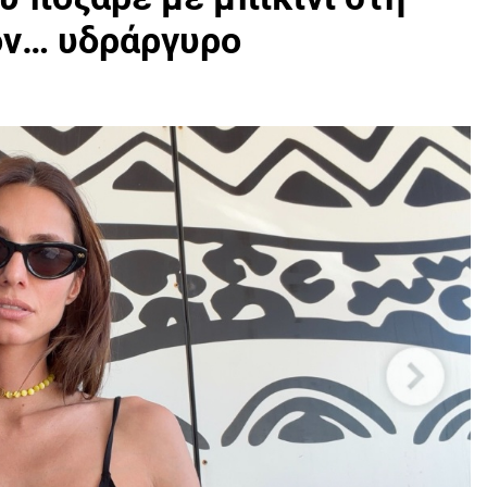
ον… υδράργυρο