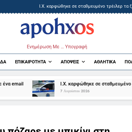
Ι.Χ. καρφώθηκε σε σταθμευμένο τρέιλερ τα
Προφυλακίστηκαν ο δήμαρχος Στυλίδας και δύο ακόμη κατηγορού
Τραγωδία στο Αίγιο: Οδηγός αστικού λεωφορείου κατέρρευ
ος
Πάτρα: Νέα ηλεκτρονική απάτη – «Άρπαξαν» 
Ενημέρωση Με … Υπογραφή
Ι.Χ. καρφώθηκε σε σταθμευμένο τρέιλερ τα
ΆΔΑ
ΕΠΙΚΑΙΡΌΤΗΤΑ
ΑΠΌΨΕΙΣ
ΑΘΛΗΤΙΚΆ
ΠΟ
Προφυλακίστηκαν ο δήμαρχος Στυλίδας και δύο ακόμη κατηγορού
Ι.Χ. καρφώθηκε σε σταθμευμένο τρέιλερ τα ξημερώ
Τραγωδία στο Αίγιο: Οδηγός αστικού λεωφορείου κατέρρευ
7 Αυγούστου 2026
 πόζαρε με μπικίνι στη