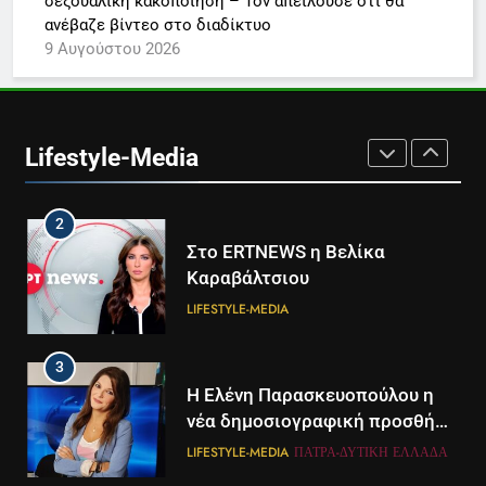
σεξουαλική κακοποίηση – Τον απειλούσε ότι θα
συνδρομητική πρόταση
LIFESTYLE-MEDIA
ανέβαζε βίντεο στο διαδίκτυο
9 Αυγούστου 2026
1
Ο Τάσος Αρνιακός στο Action
24
Lifestyle-Media
LIFESTYLE-MEDIA
2
Στο ERTNEWS η Βελίκα
Καραβάλτσιου
LIFESTYLE-MEDIA
3
Η Ελένη Παρασκευοπούλου η
νέα δημοσιογραφική προσθήκη
του ΣΚΑΪ στην Πάτρα
LIFESTYLE-MEDIA
ΠΆΤΡΑ-ΔΥΤΙΚΉ ΕΛΛΆΔΑ