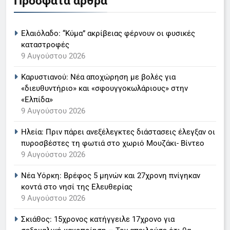
Πρόσφατα άρθρα
Ο Παναγιώτης Στάθης στο
«τιμόνι» του κεντρικού δελτίου
Ελαιόλαδο: “Κύμα” ακρίβειας φέρνουν οι φυσικές
ειδήσεων της ΕΡΤ
LIFESTYLE-MEDIA
καταστροφές
9 Αυγούστου 2026
6
Καρυστιανού: Νέα αποχώρηση με βολές για
Στον ΑΝΤ1 η Σία Κοσιώνη- Η
«διευθυντήριο» και «σφουγγοκωλάριους» στην
ανακοίνωση του σταθμού
«Ελπίδα»
LIFESTYLE-MEDIA
9 Αυγούστου 2026
Ηλεία: Πριν πάρει ανεξέλεγκτες διάστασεις έλεγξαν οι
7
πυροσβέστες τη φωτιά στο χωριό Μουζάκι- Βίντεο
Τέλος από τον ΑΝΤ1 ο
9 Αυγούστου 2026
Παναγιώτης Στάθης
LIFESTYLE-MEDIA
Νέα Υόρκη: Βρέφος 5 μηνών και 27χρονη πνίγηκαν
κοντά στο νησί της Ελευθερίας
9 Αυγούστου 2026
8
Καθημερινή και The New York
Σκιάθος: 15χρονος κατήγγειλε 17χρονο για
Times μαζί σε μια νέα