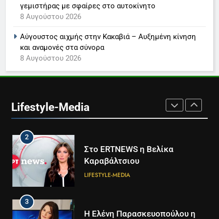
γεμιστήρας με σφαίρες στο αυτοκίνητο
8
8 Αυγούστου 2026
Καθημερινή και The New York
Times μαζί σε μια νέα
Αύγουστος αιχμής στην Κακαβιά – Αυξημένη κίνηση
συνδρομητική πρόταση
LIFESTYLE-MEDIA
και αναμονές στα σύνορα
8 Αυγούστου 2026
1
Ο Τάσος Αρνιακός στο Action
24
Lifestyle-Media
LIFESTYLE-MEDIA
2
Στο ERTNEWS η Βελίκα
Καραβάλτσιου
LIFESTYLE-MEDIA
3
Η Ελένη Παρασκευοπούλου η