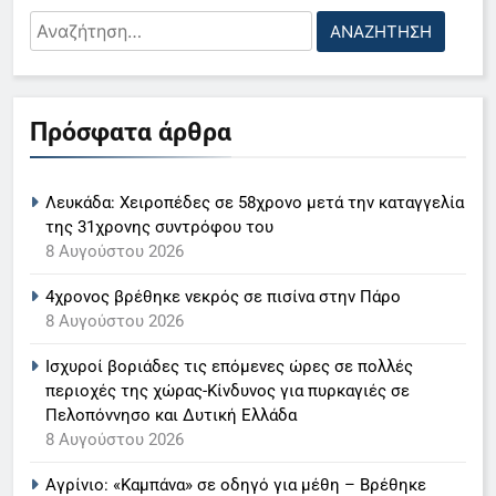
Ο Ζελένσκι ζήτησε από τον
Αναζήτηση
Τραμπ 300 πυραύλους για τα
για:
συστήματα Patriot πριν τον
5
χειμώνα
Ο Παναγιώτης Στάθης στο
29 Ιουλίου 2026
Πρόσφατα άρθρα
«τιμόνι» του κεντρικού δελτίου
ειδήσεων της ΕΡΤ
LIFESTYLE-MEDIA
Μαγεία πάνω από το ηφαίστειο:
Το τελεφερίκ της Αίτνας
Λευκάδα: Χειροπέδες σε 58χρονο μετά την καταγγελία
6
μεταφέρει επισκέπτες στο
της 31χρονης συντρόφου του
ενεργό ηφαίστειο
Στον ΑΝΤ1 η Σία Κοσιώνη- Η
8 Αυγούστου 2026
ανακοίνωση του σταθμού
29 Ιουλίου 2026
4χρονος βρέθηκε νεκρός σε πισίνα στην Πάρο
LIFESTYLE-MEDIA
8 Αυγούστου 2026
Ισχυροί βοριάδες τις επόμενες ώρες σε πολλές
7
περιοχές της χώρας-Κίνδυνος για πυρκαγιές σε
Τέλος από τον ΑΝΤ1 ο
Πελοπόννησο και Δυτική Ελλάδα
Παναγιώτης Στάθης
8 Αυγούστου 2026
LIFESTYLE-MEDIA
Αγρίνιο: «Καμπάνα» σε οδηγό για μέθη – Βρέθηκε