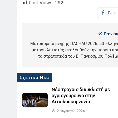
Post Views:
292
Face
Previou
Πλοήγηση
άρθρων
Μοτοπορεία μνήμης DACHAU 2026: 50 Έλλην
5
μοτοσικλετιστές ακολουθούν την πορεία πρ
Ο Παναγιώτης Στάθης στο
τα στρατόπεδα του Β΄ Παγκοσμίου Πολέμ
«τιμόνι» του κεντρικού
δελτίου ειδήσεων της ΕΡΤ
LIFESTYLE-MEDIA
6
Σχετικά Νέα
Στον ΑΝΤ1 η Σία Κοσιώνη- Η
ανακοίνωση του σταθμού
Νέο τροχαίο δικυκλιστή με
LIFESTYLE-MEDIA
αγριογούρουνο στην
Αιτωλοακαρνανία
7
Τέλος από τον ΑΝΤ1 ο
9 Αυγούστου 2026
Παναγιώτης Στάθης