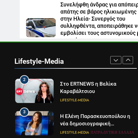
LIFESTYLE-MEDIA
Συνελήφθη άνδρας για απόπει
απάτης σε βάρος ηλικιωμένης
8
στην Ηλεία- Συνεργός του
Καθημερινή και The New York
συλληφθέντα, αποπειράθηκε ν
Times μαζί σε μια νέα
εμβολίσει τους αστυνομικούς 
συνδρομητική πρόταση
LIFESTYLE-MEDIA
αυτοκίνητο
1
9 Αυγούστου 2026
Ο Τάσος Αρνιακός στο Action
24
Lifestyle-Media
LIFESTYLE-MEDIA
2
Στο ERTNEWS η Βελίκα
Καραβάλτσιου
LIFESTYLE-MEDIA
3
Η Ελένη Παρασκευοπούλου η
νέα δημοσιογραφική
προσθήκη του ΣΚΑΪ στην
LIFESTYLE-MEDIA
ΠΆΤΡΑ-ΔΥΤΙΚΉ ΕΛΛΆΔΑ