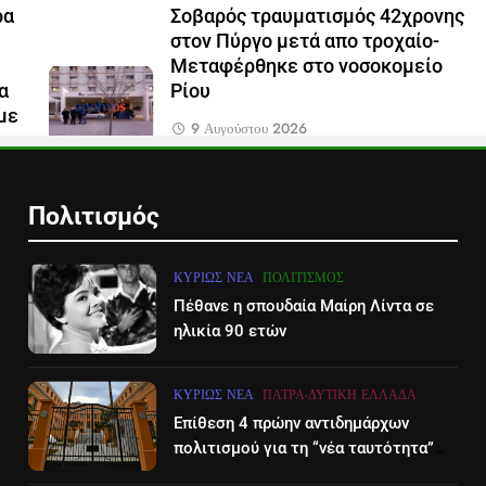
ρα
Σοβαρός τραυματισμός 42χρονης
στον Πύργο μετά απο τροχαίο-
Μεταφέρθηκε στο νοσοκομείο
α
Ρίου
με
9 Αυγούστου 2026
Πολιτισμός
ΚΥΡΊΩΣ ΝΈΑ
ΠΟΛΙΤΙΣΜΌΣ
Πέθανε η σπουδαία Μαίρη Λίντα σε
ηλικία 90 ετών
ΚΥΡΊΩΣ ΝΈΑ
ΠΆΤΡΑ-ΔΥΤΙΚΉ ΕΛΛΆΔΑ
Επίθεση 4 πρώην αντιδημάρχων
πολιτισμού για τη “νέα ταυτότητα”
του Διεθνούες Φεστιβάλ Πάτρας