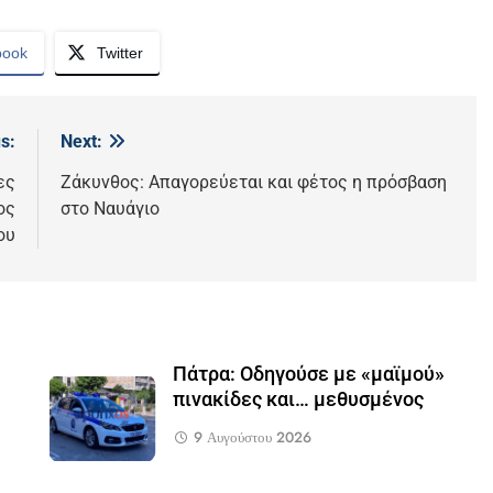
book
Twitter
s:
Next:
ες
Ζάκυνθος: Απαγορεύεται και φέτος η πρόσβαση
ος
στο Ναυάγιο
ου
Πάτρα: Οδηγούσε με «μαϊμού»
πινακίδες και… μεθυσμένος
9 Αυγούστου 2026