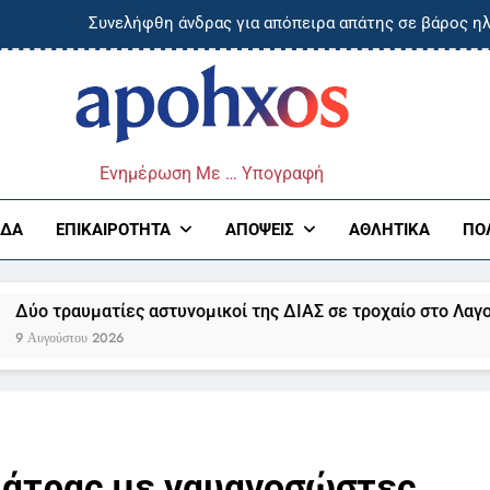
Συνελήφθη άνδρας για απόπειρα απάτης σε βάρος ηλ
συλληφθέντα, αποπειράθηκε να εμβολίσ
Σοβαρός τραυματισμός 42χρονης στον Πύργο μετά απο τροχαίο
ό τη Δυτική Αττική στη Νότια Γαλλία : Οι εμπειρίες Ελλήνων κ
ος
Πάτρα: Οδηγούσε με 
Ενημέρωση Με … Υπογραφή
Συνελήφθη άνδρας για απόπειρα απάτης σε βάρος ηλ
ΆΔΑ
ΕΠΙΚΑΙΡΌΤΗΤΑ
ΑΠΌΨΕΙΣ
ΑΘΛΗΤΙΚΆ
ΠΟ
συλληφθέντα, αποπειράθηκε να εμβολίσ
Σοβαρός τραυματισμός 42χρονης στον Πύργο μετά απο τροχαίο
ατίες αστυνομικοί της ΔΙΑΣ σε τροχαίο στο Λαγονήσι
ό τη Δυτική Αττική στη Νότια Γαλλία : Οι εμπειρίες Ελλήνων κ
 2026
Πάτρας με ναυαγοσώστες