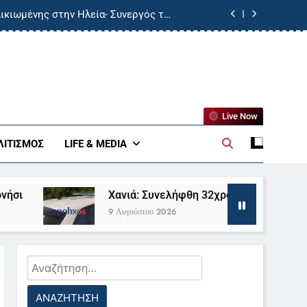
ικιωμένης στην Ηλεία- Συνεργός του
ει τους αστυνομικούς με αυτοκίνητο
- Μεταφέρθηκε στο νοσοκομείο Ρίου
αι Γάλλων πυροσβεστών από τα πύρινα
μέτωπα
«μαϊμού» πινακίδες και… μεθυσμένος
Live Now
ικιωμένης στην Ηλεία- Συνεργός του
ΛΙΤΙΣΜΌΣ
LIFE & MEDIA
ει τους αστυνομικούς με αυτοκίνητο
- Μεταφέρθηκε στο νοσοκομείο Ρίου
Χανιά: Συνελήφθη 32χρονος αλλοδαπός κατηγορού
αι Γάλλων πυροσβεστών από τα πύρινα
μέτωπα
9 Αυγούστου 2026
Αναζήτηση
για: