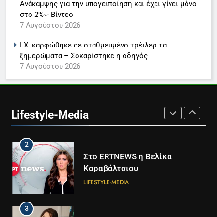
Ανάκαμψης για την υπογειποίηση και έχει γίνει μόνο
στο 2%»- Βίντεο
8
7 Αυγούστου 2026
Καθημερινή και The New York
Times μαζί σε μια νέα
Ι.Χ. καρφώθηκε σε σταθμευμένο τρέιλερ τα
συνδρομητική πρόταση
LIFESTYLE-MEDIA
ξημερώματα – Σοκαρίστηκε η οδηγός
7 Αυγούστου 2026
1
Ο Τάσος Αρνιακός στο Action
24
Lifestyle-Media
LIFESTYLE-MEDIA
2
Στο ERTNEWS η Βελίκα
Καραβάλτσιου
LIFESTYLE-MEDIA
3