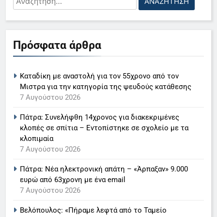
για:
5
Πρόσφατα άρθρα
Ο Παναγιώτης Στάθης στο
«τιμόνι» του κεντρικού δελτίου
Καταδίκη με αναστολή για τον 55χρονο από τον
ειδήσεων της ΕΡΤ
LIFESTYLE-MEDIA
Μιστρα για την κατηγορία της ψευδούς κατάθεσης
7 Αυγούστου 2026
6
Πάτρα: Συνελήφθη 14χρονος για διακεκριμένες
Στον ΑΝΤ1 η Σία Κοσιώνη- Η
κλοπές σε σπίτια – Εντοπίστηκε σε σχολείο με τα
ανακοίνωση του σταθμού
κλοπιμαία
LIFESTYLE-MEDIA
7 Αυγούστου 2026
Πάτρα: Νέα ηλεκτρονική απάτη – «Άρπαξαν» 9.000
7
ευρώ από 63χρονη με ένα email
Τέλος από τον ΑΝΤ1 ο
7 Αυγούστου 2026
Παναγιώτης Στάθης
LIFESTYLE-MEDIA
Βελόπουλος: «Πήραμε λεφτά από το Ταμείο