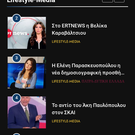
LIFESTYLE-MEDIA
2
Στο ERTNEWS η Βελίκα
Καραβάλτσιου
LIFESTYLE-MEDIA
3
Η Ελένη Παρασκευοπούλου η
νέα δημοσιογραφική προσθήκη
του ΣΚΑΪ στην Πάτρα
LIFESTYLE-MEDIA
ΠΆΤΡΑ-ΔΥΤΙΚΉ ΕΛΛΆΔΑ
4
Το αντίο του Άκη Παυλόπουλου
στον ΣΚΑΙ
LIFESTYLE-MEDIA