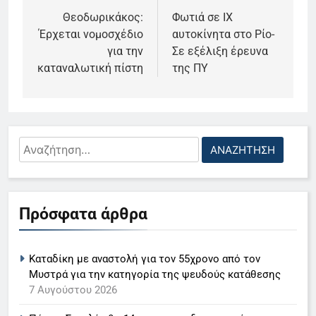
άρθρων
Θεοδωρικάκος:
Φωτιά σε ΙΧ
Έρχεται νομοσχέδιο
αυτοκίνητα στο Ρίο-
για την
Σε εξέλιξη έρευνα
καταναλωτική πίστη
της ΠΥ
Αναζήτηση
για:
5
Πρόσφατα άρθρα
Ο Παναγιώτης Στάθης στο
«τιμόνι» του κεντρικού δελτίου
Καταδίκη με αναστολή για τον 55χρονο από τον
ειδήσεων της ΕΡΤ
LIFESTYLE-MEDIA
Μυστρά για την κατηγορία της ψευδούς κατάθεσης
7 Αυγούστου 2026
6