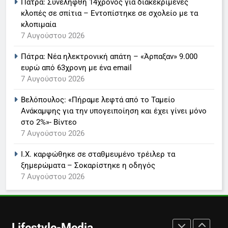
Πάτρα: Συνελήφθη 14χρονος για διακεκριμένες
Στον ΑΝΤ1 η Σία Κοσιώνη- Η
κλοπές σε σπίτια – Εντοπίστηκε σε σχολείο με τα
ανακοίνωση του σταθμού
κλοπιμαία
LIFESTYLE-MEDIA
7 Αυγούστου 2026
Πάτρα: Νέα ηλεκτρονική απάτη – «Άρπαξαν» 9.000
7
ευρώ από 63χρονη με ένα email
Τέλος από τον ΑΝΤ1 ο
7 Αυγούστου 2026
Παναγιώτης Στάθης
LIFESTYLE-MEDIA
Βελόπουλος: «Πήραμε λεφτά από το Ταμείο
Ανάκαμψης για την υπογειποίηση και έχει γίνει μόνο
στο 2%»- Βίντεο
8
7 Αυγούστου 2026
Καθημερινή και The New York
Times μαζί σε μια νέα
Ι.Χ. καρφώθηκε σε σταθμευμένο τρέιλερ τα
συνδρομητική πρόταση
LIFESTYLE-MEDIA
ξημερώματα – Σοκαρίστηκε η οδηγός
7 Αυγούστου 2026
1
Ο Τάσος Αρνιακός στο Action
24
Lifestyle-Media