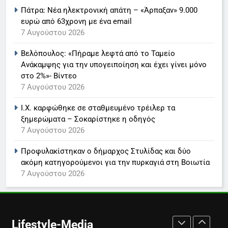
Πάτρα: Νέα ηλεκτρονική απάτη – «Άρπαξαν» 9.000
ανακοίνωση του σταθμού
ευρώ από 63χρονη με ένα email
LIFESTYLE-MEDIA
7 Αυγούστου 2026
Βελόπουλος: «Πήραμε λεφτά από το Ταμείο
7
Ανάκαμψης για την υπογειποίηση και έχει γίνει μόνο
Τέλος από τον ΑΝΤ1 ο
στο 2%»- Βίντεο
Παναγιώτης Στάθης
7 Αυγούστου 2026
LIFESTYLE-MEDIA
Ι.Χ. καρφώθηκε σε σταθμευμένο τρέιλερ τα
ξημερώματα – Σοκαρίστηκε η οδηγός
8
7 Αυγούστου 2026
Καθημερινή και The New York
Times μαζί σε μια νέα
Προφυλακίστηκαν ο δήμαρχος Στυλίδας και δύο
συνδρομητική πρόταση
LIFESTYLE-MEDIA
ακόμη κατηγορούμενοι για την πυρκαγιά στη Βοιωτία
7 Αυγούστου 2026
1
Ο Τάσος Αρνιακός στο Action
24
Lifestyle-Media