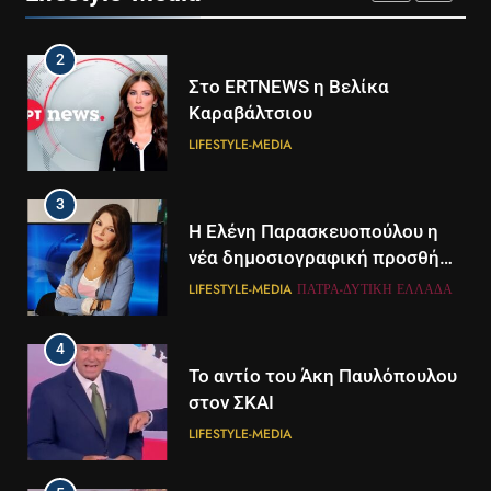
LIFESTYLE-MEDIA
2
Στο ERTNEWS η Βελίκα
Καραβάλτσιου
LIFESTYLE-MEDIA
3
Η Ελένη Παρασκευοπούλου η
νέα δημοσιογραφική προσθήκη
του ΣΚΑΪ στην Πάτρα
LIFESTYLE-MEDIA
ΠΆΤΡΑ-ΔΥΤΙΚΉ ΕΛΛΆΔΑ
4
Το αντίο του Άκη Παυλόπουλου
στον ΣΚΑΙ
LIFESTYLE-MEDIA