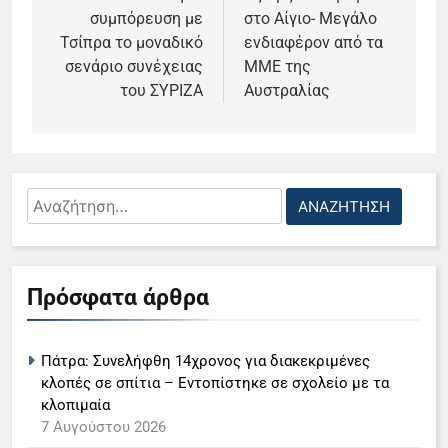
συμπόρευση με
στο Αίγιο- Μεγάλο
Τσίπρα το μοναδικό
ενδιαφέρον από τα
σενάριο συνέχειας
ΜΜΕ της
του ΣΥΡΙΖΑ
Αυστραλίας
Αναζήτηση
για:
5
Πρόσφατα άρθρα
Ο Παναγιώτης Στάθης στο
«τιμόνι» του κεντρικού δελτίου
Πάτρα: Συνελήφθη 14χρονος για διακεκριμένες
ειδήσεων της ΕΡΤ
LIFESTYLE-MEDIA
κλοπές σε σπίτια – Εντοπίστηκε σε σχολείο με τα
κλοπιμαία
6
7 Αυγούστου 2026
Στον ΑΝΤ1 η Σία Κοσιώνη- Η