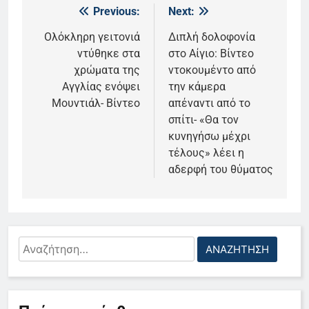
Previous:
Next:
Πλοήγηση
άρθρων
Ολόκληρη γειτονιά
Διπλή δολοφονία
ντύθηκε στα
στο Αίγιο: Βίντεο
χρώματα της
ντοκουμέντο από
Αγγλίας ενόψει
την κάμερα
Μουντιάλ- Βίντεο
απέναντι από το
σπίτι- «Θα τον
κυνηγήσω μέχρι
τέλους» λέει η
αδερφή του θύματος
Αναζήτηση
για:
5
Ο Παναγιώτης Στάθης στο