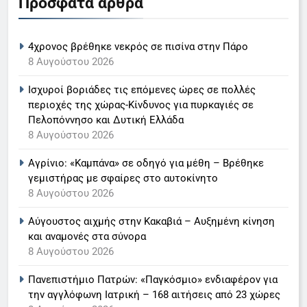
Πρόσφατα άρθρα
«τιμόνι» του κεντρικού δελτίου
ειδήσεων της ΕΡΤ
LIFESTYLE-MEDIA
4χρονος βρέθηκε νεκρός σε πισίνα στην Πάρο
6
8 Αυγούστου 2026
Στον ΑΝΤ1 η Σία Κοσιώνη- Η
Ισχυροί βοριάδες τις επόμενες ώρες σε πολλές
ανακοίνωση του σταθμού
περιοχές της χώρας-Κίνδυνος για πυρκαγιές σε
LIFESTYLE-MEDIA
Πελοπόννησο και Δυτική Ελλάδα
8 Αυγούστου 2026
7
Αγρίνιο: «Καμπάνα» σε οδηγό για μέθη – Βρέθηκε
Τέλος από τον ΑΝΤ1 ο
γεμιστήρας με σφαίρες στο αυτοκίνητο
Παναγιώτης Στάθης
8 Αυγούστου 2026
LIFESTYLE-MEDIA
Αύγουστος αιχμής στην Κακαβιά – Αυξημένη κίνηση
και αναμονές στα σύνορα
8
8 Αυγούστου 2026
Καθημερινή και The New York
Times μαζί σε μια νέα
Πανεπιστήμιο Πατρών: «Παγκόσμιο» ενδιαφέρον για
συνδρομητική πρόταση
LIFESTYLE-MEDIA
την αγγλόφωνη Ιατρική – 168 αιτήσεις από 23 χώρες