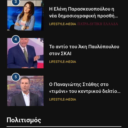
3
Η Ελένη Παρασκευοπούλου η
νέα δημοσιογραφική προσθήκη
του ΣΚΑΪ στην Πάτρα
LIFESTYLE-MEDIA
ΠΆΤΡΑ-ΔΥΤΙΚΉ ΕΛΛΆΔΑ
4
Το αντίο του Άκη Παυλόπουλου
στον ΣΚΑΙ
LIFESTYLE-MEDIA
5
5
Ο Παναγιώτης Στάθης στο
Διάστημα: Εντοπίστηκαν για
«τιμόνι» του κεντρικού δελτίου
πρώτη φορά ενδείξεις για τον
ειδήσεων της ΕΡΤ
άνεμο που εκπέμπει η μαύρη
LIFESTYLE-MEDIA
ΔΙΕΘΝΉ
ΕΠΙΣΤΉΜΗ
τρύπα στο κέντρο του Γαλαξία
μας
6
6
Πολιτισμός
Στον ΑΝΤ1 η Σία Κοσιώνη- Η
Τα βουνά της Ελλάδας