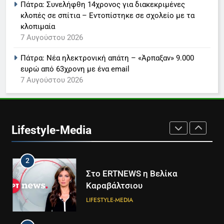
LIFESTYLE-MEDIA
Πάτρα: Συνελήφθη 14χρονος για διακεκριμένες
κλοπές σε σπίτια – Εντοπίστηκε σε σχολείο με τα
κλοπιμαία
8
7 Αυγούστου 2026
Καθημερινή και The New York
Times μαζί σε μια νέα
Πάτρα: Νέα ηλεκτρονική απάτη – «Άρπαξαν» 9.000
συνδρομητική πρόταση
LIFESTYLE-MEDIA
ευρώ από 63χρονη με ένα email
7 Αυγούστου 2026
1
Ο Τάσος Αρνιακός στο Action
24
Lifestyle-Media
LIFESTYLE-MEDIA
2
Στο ERTNEWS η Βελίκα
Καραβάλτσιου
LIFESTYLE-MEDIA