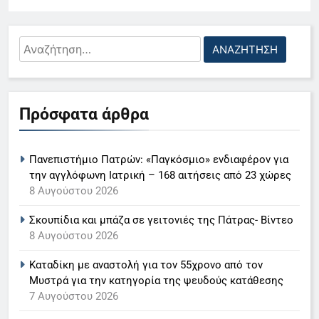
Αναζήτηση
για:
5
Ο Παναγιώτης Στάθης στο
Πρόσφατα άρθρα
«τιμόνι» του κεντρικού δελτίου
ειδήσεων της ΕΡΤ
LIFESTYLE-MEDIA
Πανεπιστήμιο Πατρών: «Παγκόσμιο» ενδιαφέρον για
6
την αγγλόφωνη Ιατρική – 168 αιτήσεις από 23 χώρες
Στον ΑΝΤ1 η Σία Κοσιώνη- Η
8 Αυγούστου 2026
ανακοίνωση του σταθμού
Σκουπίδια και μπάζα σε γειτονιές της Πάτρας- Βίντεο
LIFESTYLE-MEDIA
8 Αυγούστου 2026
Καταδίκη με αναστολή για τον 55χρονο από τον
7
Μυστρά για την κατηγορία της ψευδούς κατάθεσης
Τέλος από τον ΑΝΤ1 ο
7 Αυγούστου 2026
Παναγιώτης Στάθης