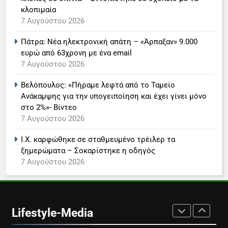
ανακοίνωση του σταθμού
κλοπιμαία
LIFESTYLE-MEDIA
7 Αυγούστου 2026
Πάτρα: Νέα ηλεκτρονική απάτη – «Άρπαξαν» 9.000
7
ευρώ από 63χρονη με ένα email
Τέλος από τον ΑΝΤ1 ο
7 Αυγούστου 2026
Παναγιώτης Στάθης
LIFESTYLE-MEDIA
Βελόπουλος: «Πήραμε λεφτά από το Ταμείο
Ανάκαμψης για την υπογειποίηση και έχει γίνει μόνο
στο 2%»- Βίντεο
8
7 Αυγούστου 2026
Καθημερινή και The New York
Times μαζί σε μια νέα
Ι.Χ. καρφώθηκε σε σταθμευμένο τρέιλερ τα
συνδρομητική πρόταση
LIFESTYLE-MEDIA
ξημερώματα – Σοκαρίστηκε η οδηγός
7 Αυγούστου 2026
1
Ο Τάσος Αρνιακός στο Action
24
Lifestyle-Media
LIFESTYLE-MEDIA