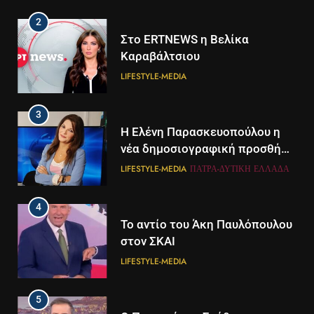
2
Στο ERTNEWS η Βελίκα
Καραβάλτσιου
LIFESTYLE-MEDIA
3
Η Ελένη Παρασκευοπούλου η
νέα δημοσιογραφική προσθήκη
του ΣΚΑΪ στην Πάτρα
LIFESTYLE-MEDIA
ΠΆΤΡΑ-ΔΥΤΙΚΉ ΕΛΛΆΔΑ
4
Το αντίο του Άκη Παυλόπουλου
στον ΣΚΑΙ
LIFESTYLE-MEDIA
5
5