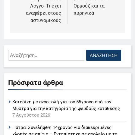
Λόγγο- Τι έχει
Ορμούζ και τα
αναφέρει στους
πυρηνικά
αστυνομικούς
Αναζήτηση
για:
5
Πρόσφατα άρθρα
Ο Παναγιώτης Στάθης στο
«τιμόνι» του κεντρικού δελτίου
Καταδίκη με αναστολή για τον 55χρονο από τον
ειδήσεων της ΕΡΤ
LIFESTYLE-MEDIA
Μυστρά για την κατηγορία της ψευδούς κατάθεσης
7 Αυγούστου 2026
6
Πάτρα: Συνελήφθη 14χρονος για διακεκριμένες
Στον ΑΝΤ1 η Σία Κοσιώνη- Η
κλοπές σε σπίτια – Εντοπίστηκε σε σχολείο με τα