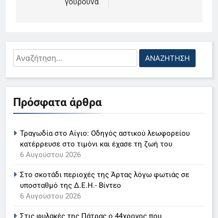
γουρούνα
Αναζήτηση
για:
5
Ο Παναγιώτης Στάθης στο
Πρόσφατα άρθρα
«τιμόνι» του κεντρικού δελτίου
ειδήσεων της ΕΡΤ
LIFESTYLE-MEDIA
Τραγωδία στο Αίγιο: Οδηγός αστικού λεωφορείου
6
κατέρρευσε στο τιμόνι και έχασε τη ζωή του
Στον ΑΝΤ1 η Σία Κοσιώνη- Η
6 Αυγούστου 2026
ανακοίνωση του σταθμού
Στο σκοτάδι περιοχές της Άρτας λόγω φωτιάς σε
LIFESTYLE-MEDIA
υποσταθμό της Δ.Ε.Η.- Βίντεο
6 Αυγούστου 2026
7
Στις φυλακές της Πάτρας ο 44χρονος που