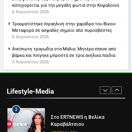
Τέλος από τον ΑΝΤ1 ο
κατηγορείται για την μεγάλη φωτιά στην Κεφαλονιά
Παναγιώτης Στάθης
6 Αυγούστου 2026
LIFESTYLE-MEDIA
Τραυματίστηκε Ισραηλινή στην χαράδρα του Βίκου-
Μεταφορά σε ασφαλές σημείο από πυροσβέστες
8
6 Αυγούστου 2026
Καθημερινή και The New York
Times μαζί σε μια νέα
Ανείπωτη τραγωδία στα Μάλια: Μητέρα έπεσε από
συνδρομητική πρόταση
LIFESTYLE-MEDIA
βάρκα και πνίγηκε μπροστά σε τρία ανήλικα παιδιά
5 Αυγούστου 2026
1
Ο Τάσος Αρνιακός στο Action
24
Lifestyle-Media
LIFESTYLE-MEDIA
2
Στο ERTNEWS η Βελίκα
Καραβάλτσιου