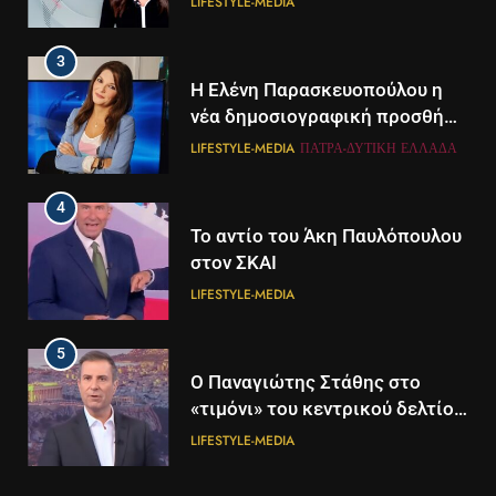
LIFESTYLE-MEDIA
3
Η Ελένη Παρασκευοπούλου η
νέα δημοσιογραφική προσθήκη
του ΣΚΑΪ στην Πάτρα
LIFESTYLE-MEDIA
ΠΆΤΡΑ-ΔΥΤΙΚΉ ΕΛΛΆΔΑ
4
Το αντίο του Άκη Παυλόπουλου
στον ΣΚΑΙ
LIFESTYLE-MEDIA
5
5
Ο Παναγιώτης Στάθης στο
Διάστημα: Εντοπίστηκαν για
«τιμόνι» του κεντρικού δελτίου
πρώτη φορά ενδείξεις για τον
ειδήσεων της ΕΡΤ
άνεμο που εκπέμπει η μαύρη
LIFESTYLE-MEDIA
ΔΙΕΘΝΉ
ΕΠΙΣΤΉΜΗ
τρύπα στο κέντρο του Γαλαξία
μας