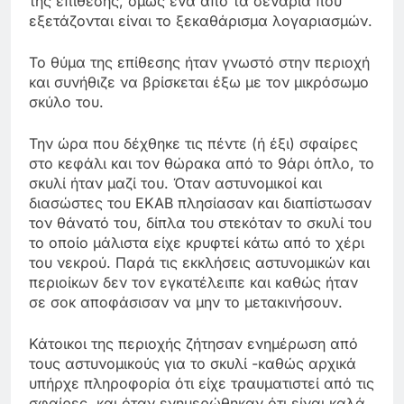
της επίθεσης, όμως ένα από τα σενάρια που
εξετάζονται είναι το ξεκαθάρισμα λογαριασμών.
Το θύμα της επίθεσης ήταν γνωστό στην περιοχή
και συνήθιζε να βρίσκεται έξω με τον μικρόσωμο
σκύλο του.
Την ώρα που δέχθηκε τις πέντε (ή έξι) σφαίρες
στο κεφάλι και τον θώρακα από το 9άρι όπλο, το
σκυλί ήταν μαζί του. Όταν αστυνομικοί και
διασώστες του ΕΚΑΒ πλησίασαν και διαπίστωσαν
τον θάνατό του, δίπλα του στεκόταν το σκυλί του
το οποίο μάλιστα είχε κρυφτεί κάτω από το χέρι
του νεκρού. Παρά τις εκκλήσεις αστυνομικών και
περιοίκων δεν τον εγκατέλειπε και καθώς ήταν
σε σοκ αποφάσισαν να μην το μετακινήσουν.
Κάτοικοι της περιοχής ζήτησαν ενημέρωση από
τους αστυνομικούς για το σκυλί -καθώς αρχικά
υπήρχε πληροφορία ότι είχε τραυματιστεί από τις
σφαίρες, και όταν ενημερώθηκαν ότι είναι καλά,