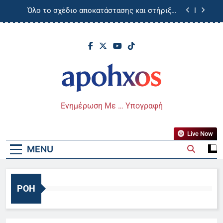
Skip
εισαγγελέα την Παρασκευή
Όλο το σχέδιο αποκατάστασης και στήριξης
to
των περιοχών και των πολιτών που επλήγησαν
από τις πυρκαγιές – Επίσημες ανακοινώσεις
content
Αυγερινός, Μουτσάτσου και ακόμη 20 πρώην
στελέχη κατά Καρυστιανού: «Δεν αποχωρήσαμε
για καρέκλες», αιχμές για «συγκεντρωτικό
«Τσουνάμι» απατών στη Δυτική Ελλάδα –
μοντέλο»
Χάνονται… περιουσίες
Φτάνει την Πέμπτη στην Ελλάδα η 46χρονη που
κατηγορείται για τη Marfin – Πάει στον
εισαγγελέα την Παρασκευή
Απόηχος
Όλο το σχέδιο αποκατάστασης και στήριξης
Ενημέρωση Με … Υπογραφή
των περιοχών και των πολιτών που επλήγησαν
από τις πυρκαγιές – Επίσημες ανακοινώσεις
Αυγερινός, Μουτσάτσου και ακόμη 20 πρώην
στελέχη κατά Καρυστιανού: «Δεν αποχωρήσαμε
Live Now
για καρέκλες», αιχμές για «συγκεντρωτικό
«Τσουνάμι» απατών στη Δυτική Ελλάδα –
μοντέλο»
MENU
Χάνονται… περιουσίες
ΡΟΉ