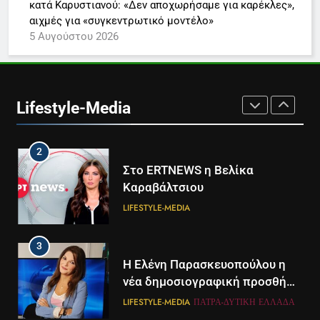
κατά Καρυστιανού: «Δεν αποχωρήσαμε για καρέκλες»,
συνδρομητική πρόταση
LIFESTYLE-MEDIA
αιχμές για «συγκεντρωτικό μοντέλο»
5 Αυγούστου 2026
1
Ο Τάσος Αρνιακός στο Action
24
Lifestyle-Media
LIFESTYLE-MEDIA
2
Στο ERTNEWS η Βελίκα
Καραβάλτσιου
LIFESTYLE-MEDIA
3
Η Ελένη Παρασκευοπούλου η
νέα δημοσιογραφική προσθήκη
του ΣΚΑΪ στην Πάτρα
LIFESTYLE-MEDIA
ΠΆΤΡΑ-ΔΥΤΙΚΉ ΕΛΛΆΔΑ