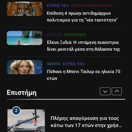
Τέλος από τον ΑΝΤ1 ο
Ηράκλειο: Νέα δεδομένα στην
ΚΥΡΊΩΣ ΝΈΑ
ΠΆΤΡΑ-ΔΥΤΙΚΉ ΕΛΛΆΔΑ
Παναγιώτης Στάθης
υπόθεση κακοποίησης της
Επίθεση 4 πρώην αντιδημάρχων
3χρονης – Εξετάσεις DNA και
LIFESTYLE-MEDIA
ΕΠΙΣΤΉΜΗ
ΚΥΡΊΩΣ ΝΈΑ
πολιτισμού για τη “νέα ταυτότητα”
εντάλματα σύλληψης, στα
του Διεθνούες Φεστιβάλ Πάτρας
δικαστήρια οι γονείς της
8
8
ΕΛΛΆΔΑ
ΠΟΛΙΤΙΣΜΌΣ
Καθημερινή και The New York
«Global Hum»: Ο μυστηριώδης
Έλενα Ξυδιά: Η ιπτάμενη πιανίστρια
Times μαζί σε μια νέα
ήχος που μόλις το 4% μπορεί
δίνει ρεσιτάλ μέσα στη θάλασσα της
συνδρομητική πρόταση
να ακούσει
LIFESTYLE-MEDIA
ΕΠΙΣΤΉΜΗ
Ζακύνθου – βίντεο
ΔΙΕΘΝΉ
ΚΥΡΊΩΣ ΝΈΑ
1
Πέθανε η Μπόνι Τάιλερ σε ηλικία 75
1
Ο Τάσος Αρνιακός στο Action
ετών
Σώθηκε από θαύμα ο
24
πυροσβέστης που χτυπήθηκε
Επιστήμη
από ρεύμα την ώρα που
LIFESTYLE-MEDIA
ΕΠΙΣΤΉΜΗ
ΠΆΤΡΑ-ΔΥΤΙΚΉ ΕΛΛΆΔΑ
επιχειρούσε σε φωτιά στην
Αιτωλοακαρνανία
2
2
Στο ERTNEWS η Βελίκα
Πλήρης απαγόρευση για τους
Καραβάλτσιου
κάτω των 17 ετών στην χρήση