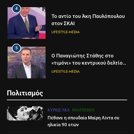
4
Το αντίο του Άκη Παυλόπουλου
στον ΣΚΑΙ
LIFESTYLE-MEDIA
5
5
Ο Παναγιώτης Στάθης στο
Διάστημα: Εντοπίστηκαν για
«τιμόνι» του κεντρικού δελτίου
πρώτη φορά ενδείξεις για τον
ειδήσεων της ΕΡΤ
άνεμο που εκπέμπει η μαύρη
LIFESTYLE-MEDIA
ΔΙΕΘΝΉ
ΕΠΙΣΤΉΜΗ
τρύπα στο κέντρο του Γαλαξία
μας
6
6
Πολιτισμός
Στον ΑΝΤ1 η Σία Κοσιώνη- Η
Τα βουνά της Ελλάδας
ανακοίνωση του σταθμού
«στερεύουν» από χιόνι
ΚΥΡΊΩΣ ΝΈΑ
ΠΟΛΙΤΙΣΜΌΣ
LIFESTYLE-MEDIA
ΕΛΛΆΔΑ
ΕΠΙΣΤΉΜΗ
Πέθανε η σπουδαία Μαίρη Λίντα σε
ηλικία 90 ετών
7
7