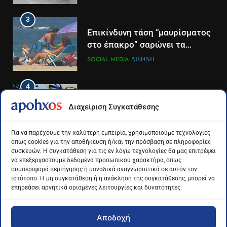
4
4
Το αντίο του Άκη Παυλόπουλου
Για πρώτη φορά τα μέσα
στον ΣΚΑΙ
κοινωνικής δικτύωσης και οι
πλατφόρμες βίντεο
LIFESTYLE-MEDIA
ΔΙΕΘΝΉ
ΕΠΙΣΤΉΜΗ
χρησιμοποιούνται
περισσότερο για ενημέρωση,
5
5
σε παγκόσμιο επίπεδο
Ο Παναγιώτης Στάθης στο
Διάστημα: Εντοπίστηκαν για
Διαχείριση Συγκατάθεσης
«τιμόνι» του κεντρικού δελτίου
πρώτη φορά ενδείξεις για τον
ειδήσεων της ΕΡΤ
άνεμο που εκπέμπει η μαύρη
LIFESTYLE-MEDIA
ΔΙΕΘΝΉ
ΕΠΙΣΤΉΜΗ
Για να παρέχουμε την καλύτερη εμπειρία, χρησιμοποιούμε τεχνολογίες
τρύπα στο κέντρο του Γαλαξία
όπως cookies για την αποθήκευση ή/και την πρόσβαση σε πληροφορίες
μας
συσκευών. Η συγκατάθεση για τις εν λόγω τεχνολογίες θα μας επιτρέψει
6
6
να επεξεργαστούμε δεδομένα προσωπικού χαρακτήρα, όπως
Στον ΑΝΤ1 η Σία Κοσιώνη- Η
Τα βουνά της Ελλάδας
συμπεριφορά περιήγησης ή μοναδικά αναγνωριστικά σε αυτόν τον
ανακοίνωση του σταθμού
«στερεύουν» από χιόνι
ιστότοπο. Η μη συγκατάθεση ή η ανάκληση της συγκατάθεσης, μπορεί να
επηρεάσει αρνητικά ορισμένες λειτουργίες και δυνατότητες.
LIFESTYLE-MEDIA
ΕΛΛΆΔΑ
ΕΠΙΣΤΉΜΗ
Αποδοχή
7
7