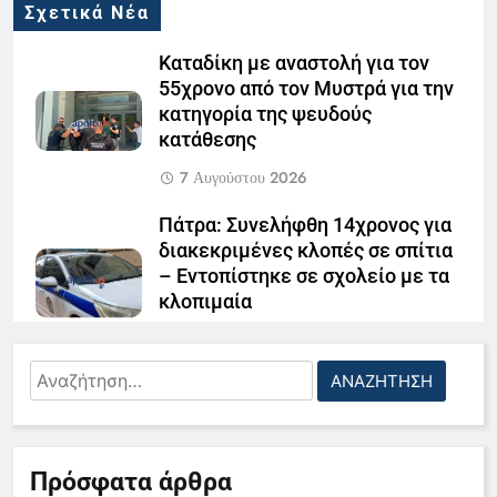
Σχετικά Νέα
Καταδίκη με αναστολή για τον
55χρονο από τον Μυστρά για την
κατηγορία της ψευδούς
κατάθεσης
7 Αυγούστου 2026
Πάτρα: Συνελήφθη 14χρονος για
διακεκριμένες κλοπές σε σπίτια
– Εντοπίστηκε σε σχολείο με τα
κλοπιμαία
5
7 Αυγούστου 2026
Ο Παναγιώτης Στάθης στο
Αναζήτηση
«τιμόνι» του κεντρικού δελτίου
Πάτρα: Νέα ηλεκτρονική απάτη –
για:
ειδήσεων της ΕΡΤ
«Άρπαξαν» 9.000 ευρώ από
LIFESTYLE-MEDIA
63χρονη με ένα email
6
7 Αυγούστου 2026
Πρόσφατα άρθρα