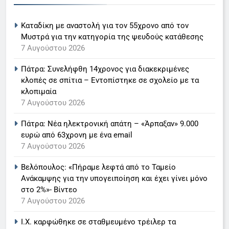
Στον ΑΝΤ1 η Σία Κοσιώνη- Η
Ι.Χ. καρφώθηκε σε σταθμευμένο
ανακοίνωση του σταθμού
τρέιλερ τα ξημερώματα –
Καταδίκη με αναστολή για τον 55χρονο από τον
LIFESTYLE-MEDIA
Σοκαρίστηκε η οδηγός
Μυστρά για την κατηγορία της ψευδούς κατάθεσης
7 Αυγούστου 2026
7 Αυγούστου 2026
7
Πάτρα: Συνελήφθη 14χρονος για διακεκριμένες
Τέλος από τον ΑΝΤ1 ο
κλοπές σε σπίτια – Εντοπίστηκε σε σχολείο με τα
Παναγιώτης Στάθης
κλοπιμαία
LIFESTYLE-MEDIA
7 Αυγούστου 2026
Πάτρα: Νέα ηλεκτρονική απάτη – «Άρπαξαν» 9.000
8
ευρώ από 63χρονη με ένα email
Καθημερινή και The New York
7 Αυγούστου 2026
Times μαζί σε μια νέα
συνδρομητική πρόταση
LIFESTYLE-MEDIA
Βελόπουλος: «Πήραμε λεφτά από το Ταμείο
Ανάκαμψης για την υπογειποίηση και έχει γίνει μόνο
στο 2%»- Βίντεο
1
7 Αυγούστου 2026
Ο Τάσος Αρνιακός στο Action
24
Ι.Χ. καρφώθηκε σε σταθμευμένο τρέιλερ τα