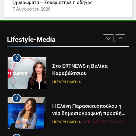
LIFESTYLE-MEDIA
ξημερώματα – Σοκαρίστηκε η οδηγός
7 Αυγούστου 2026
2
Στο ERTNEWS η Βελίκα
Καραβάλτσιου
Lifestyle-Media
LIFESTYLE-MEDIA
3
Η Ελένη Παρασκευοπούλου η
νέα δημοσιογραφική προσθήκη
του ΣΚΑΪ στην Πάτρα
LIFESTYLE-MEDIA
ΠΆΤΡΑ-ΔΥΤΙΚΉ ΕΛΛΆΔΑ
4
Το αντίο του Άκη Παυλόπουλου
στον ΣΚΑΙ
LIFESTYLE-MEDIA