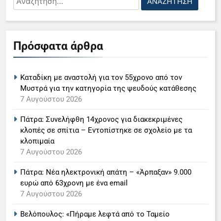
για:
5
Πρόσφατα άρθρα
Ο Παναγιώτης Στάθης στο
«τιμόνι» του κεντρικού δελτίου
Καταδίκη με αναστολή για τον 55χρονο από τον
ειδήσεων της ΕΡΤ
LIFESTYLE-MEDIA
Μυστρά για την κατηγορία της ψευδούς κατάθεσης
7 Αυγούστου 2026
6
Πάτρα: Συνελήφθη 14χρονος για διακεκριμένες
Στον ΑΝΤ1 η Σία Κοσιώνη- Η
κλοπές σε σπίτια – Εντοπίστηκε σε σχολείο με τα
ανακοίνωση του σταθμού
κλοπιμαία
LIFESTYLE-MEDIA
7 Αυγούστου 2026
Πάτρα: Νέα ηλεκτρονική απάτη – «Άρπαξαν» 9.000
7
ευρώ από 63χρονη με ένα email
Τέλος από τον ΑΝΤ1 ο
7 Αυγούστου 2026
Παναγιώτης Στάθης
LIFESTYLE-MEDIA
Βελόπουλος: «Πήραμε λεφτά από το Ταμείο