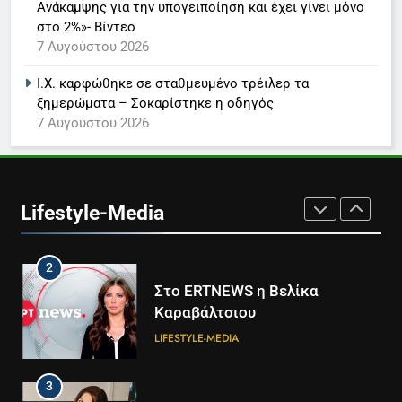
Ανάκαμψης για την υπογειποίηση και έχει γίνει μόνο
στο 2%»- Βίντεο
8
7 Αυγούστου 2026
Καθημερινή και The New York
Times μαζί σε μια νέα
Ι.Χ. καρφώθηκε σε σταθμευμένο τρέιλερ τα
συνδρομητική πρόταση
LIFESTYLE-MEDIA
ξημερώματα – Σοκαρίστηκε η οδηγός
7 Αυγούστου 2026
1
Ο Τάσος Αρνιακός στο Action
24
Lifestyle-Media
LIFESTYLE-MEDIA
2
Στο ERTNEWS η Βελίκα
Καραβάλτσιου
LIFESTYLE-MEDIA
3