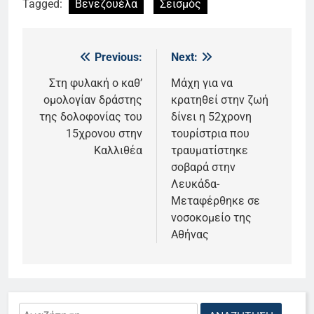
Tagged:
Βενεζουέλα
Σεισμός
Previous:
Next:
Πλοήγηση
άρθρων
Στη φυλακή ο καθ’
Μάχη για να
ομολογίαν δράστης
κρατηθεί στην ζωή
της δολοφονίας του
δίνει η 52χρονη
15χρονου στην
τουρίστρια που
Καλλιθέα
τραυματίστηκε
σοβαρά στην
Λευκάδα-
Μεταφέρθηκε σε
νοσοκομείο της
Αθήνας
Αναζήτηση