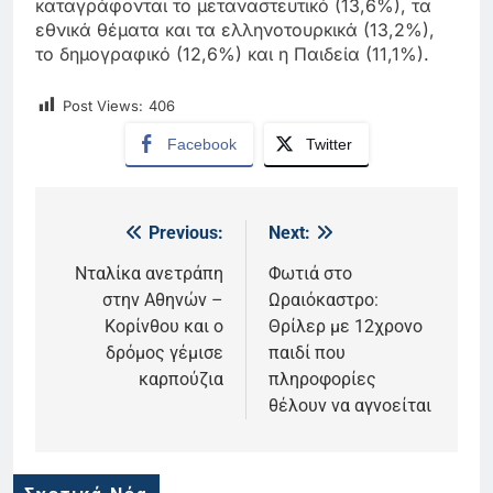
καταγράφονται το μεταναστευτικό (13,6%), τα
εθνικά θέματα και τα ελληνοτουρκικά (13,2%),
το δημογραφικό (12,6%) και η Παιδεία (11,1%).
Post Views:
406
Facebook
Twitter
Previous:
Next:
Πλοήγηση
άρθρων
Νταλίκα ανετράπη
Φωτιά στο
στην Αθηνών –
Ωραιόκαστρο:
Κορίνθου και ο
Θρίλερ με 12χρονο
δρόμος γέμισε
παιδί που
καρπούζια
πληροφορίες
θέλουν να αγνοείται