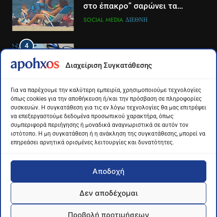
νέα δημοσιογραφική προσθήκη
στο έπακρο” σαρώνει τα
του ΣΚΑΪ στην Πάτρα
σόσιαλ
LIFESTYLE-MEDIA
ΠΆΤΡΑ-ΔΥΤΙΚΉ ΕΛΛΆΔΑ
SOCIAL MEDIA
ΔΙΕΘΝΉ
4
4
Το αντίο του Άκη Παυλόπουλου
Για πρώτη φορά τα μέσα
Διαχείριση Συγκατάθεσης
στον ΣΚΑΙ
κοινωνικής δικτύωσης και οι
πλατφόρμες βίντεο
LIFESTYLE-MEDIA
ΔΙΕΘΝΉ
ΕΠΙΣΤΉΜΗ
Για να παρέχουμε την καλύτερη εμπειρία, χρησιμοποιούμε τεχνολογίες
χρησιμοποιούνται
όπως cookies για την αποθήκευση ή/και την πρόσβαση σε πληροφορίες
περισσότερο για ενημέρωση,
συσκευών. Η συγκατάθεση για τις εν λόγω τεχνολογίες θα μας επιτρέψει
5
5
σε παγκόσμιο επίπεδο
να επεξεργαστούμε δεδομένα προσωπικού χαρακτήρα, όπως
Ο Παναγιώτης Στάθης στο
Διάστημα: Εντοπίστηκαν για
συμπεριφορά περιήγησης ή μοναδικά αναγνωριστικά σε αυτόν τον
«τιμόνι» του κεντρικού δελτίου
πρώτη φορά ενδείξεις για τον
ιστότοπο. Η μη συγκατάθεση ή η ανάκληση της συγκατάθεσης, μπορεί να
επηρεάσει αρνητικά ορισμένες λειτουργίες και δυνατότητες.
ειδήσεων της ΕΡΤ
άνεμο που εκπέμπει η μαύρη
LIFESTYLE-MEDIA
ΔΙΕΘΝΉ
ΕΠΙΣΤΉΜΗ
τρύπα στο κέντρο του Γαλαξία
μας
Αποδοχή
6
6
Στον ΑΝΤ1 η Σία Κοσιώνη- Η
Τα βουνά της Ελλάδας
Δεν αποδέχομαι
ανακοίνωση του σταθμού
«στερεύουν» από χιόνι
Apohxos.gr - Ενημέρωση με... υπογραφή © 2026
LIFESTYLE-MEDIA
ΕΛΛΆΔΑ
ΕΠΙΣΤΉΜΗ
Προβολή προτιμήσεων
Powered by George Kontogeorgas -
Algominds