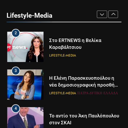
Ο Τάσος Αρνιακός στο Action
24
Lifestyle-Media
LIFESTYLE-MEDIA
2
Στο ERTNEWS η Βελίκα
Καραβάλτσιου
LIFESTYLE-MEDIA
3
Η Ελένη Παρασκευοπούλου η
νέα δημοσιογραφική προσθήκη
του ΣΚΑΪ στην Πάτρα
LIFESTYLE-MEDIA
ΠΆΤΡΑ-ΔΥΤΙΚΉ ΕΛΛΆΔΑ
4
Το αντίο του Άκη Παυλόπουλου
στον ΣΚΑΙ