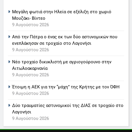
συλληφθέντα, αποπειράθηκε να
6
εμβολίσει τους αστυνομικούς με
Μεγάλη φωτιά στην Ηλεία σε εξέλιξη στο χωριό
αυτοκίνητο
Στον ΑΝΤ1 η Σία Κοσιώνη- Η
Μουζάκι- Βίντεο
9 Αυγούστου 2026
ανακοίνωση του σταθμού
9 Αυγούστου 2026
LIFESTYLE-MEDIA
Από την Πάτρα ο ένας εκ των δύο αστυνομικών που
ενεπλάκησαν σε τροχαίο στο Λαγονήσι
7
9 Αυγούστου 2026
Τέλος από τον ΑΝΤ1 ο
Νέο τροχαίο δικυκλιστή με αγριογούρουνο στην
Παναγιώτης Στάθης
Αιτωλοακαρνανία
LIFESTYLE-MEDIA
9 Αυγούστου 2026
Έτοιμη η ΑΕΚ για την “μάχη” της Κρήτης με τον ΌΦΗ
8
9 Αυγούστου 2026
Καθημερινή και The New York
Times μαζί σε μια νέα
Δύο τραυματίες αστυνομικοί της ΔΙΑΣ σε τροχαίο στο
συνδρομητική πρόταση
LIFESTYLE-MEDIA
Λαγονήσι
9 Αυγούστου 2026
1