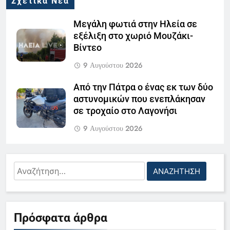
Σχετικά Νέα
Μεγάλη φωτιά στην Ηλεία σε
εξέλιξη στο χωριό Μουζάκι-
Βίντεο
9 Αυγούστου 2026
Από την Πάτρα ο ένας εκ των δύο
αστυνομικών που ενεπλάκησαν
σε τροχαίο στο Λαγονήσι
9 Αυγούστου 2026
Πάτρα: Οδηγούσε με «μαϊμού»
πινακίδες και… μεθυσμένος
Αναζήτηση
9 Αυγούστου 2026
5
για:
Ο Παναγιώτης Στάθης στο
Συνελήφθη άνδρας για απόπειρα
«τιμόνι» του κεντρικού δελτίου
απάτης σε βάρος ηλικιωμένης
Πρόσφατα άρθρα
ειδήσεων της ΕΡΤ
LIFESTYLE-MEDIA
στην Ηλεία- Συνεργός του