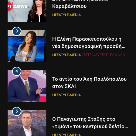
LIFESTYLE-MEDIA
3
Η Ελένη Παρασκευοπούλου η
νέα δημοσιογραφική προσθήκη
του ΣΚΑΪ στην Πάτρα
LIFESTYLE-MEDIA
ΠΆΤΡΑ-ΔΥΤΙΚΉ ΕΛΛΆΔΑ
4
Το αντίο του Άκη Παυλόπουλου
στον ΣΚΑΙ
LIFESTYLE-MEDIA
5
Ο Παναγιώτης Στάθης στο
5
«τιμόνι» του κεντρικού δελτίου
Διάστημα: Εντοπίστηκαν για
ειδήσεων της ΕΡΤ
LIFESTYLE-MEDIA
πρώτη φορά ενδείξεις για τον
άνεμο που εκπέμπει η μαύρη
ΔΙΕΘΝΉ
ΕΠΙΣΤΉΜΗ