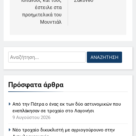
Ισπανούς και τους
Ζάκυνθο
έστειλε στα
προημιτελικά του
Μουντιάλ
5
Αναζήτηση
Ο Παναγιώτης Στάθης στο
για:
«τιμόνι» του κεντρικού δελτίου
ειδήσεων της ΕΡΤ
LIFESTYLE-MEDIA
Πρόσφατα άρθρα
6
Στον ΑΝΤ1 η Σία Κοσιώνη- Η
Από την Πάτρα ο ένας εκ των δύο αστυνομικών που
ανακοίνωση του σταθμού
ενεπλάκησαν σε τροχαίο στο Λαγονήσι
LIFESTYLE-MEDIA
9 Αυγούστου 2026
Νέο τροχαίο δικυκλιστή με αγριογούρουνο στην
7