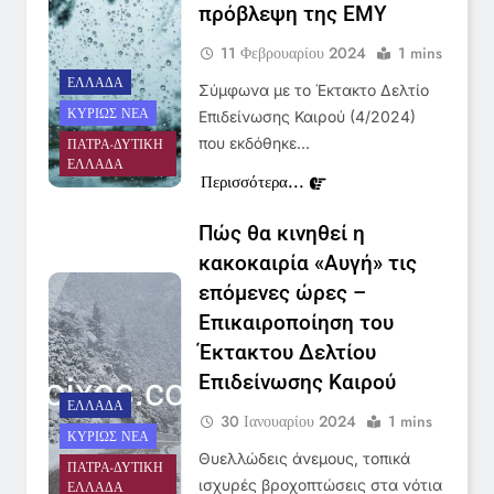
πρόβλεψη της ΕΜΥ
11 Φεβρουαρίου 2024
1 mins
5
ΕΛΛΆΔΑ
Σύμφωνα με το Έκτακτο Δελτίο
Ο Παναγιώτης Στάθης στο
ΚΥΡΊΩΣ ΝΈΑ
Επιδείνωσης Καιρού (4/2024)
«τιμόνι» του κεντρικού δελτίου
που εκδόθηκε…
ΠΆΤΡΑ-ΔΥΤΙΚΉ
ειδήσεων της ΕΡΤ
ΕΛΛΆΔΑ
LIFESTYLE-MEDIA
Περισσότερα...
6
Πώς θα κινηθεί η
Στον ΑΝΤ1 η Σία Κοσιώνη- Η
κακοκαιρία «Αυγή» τις
ανακοίνωση του σταθμού
επόμενες ώρες –
LIFESTYLE-MEDIA
Επικαιροποίηση του
Έκτακτου Δελτίου
7
Επιδείνωσης Καιρού
Τέλος από τον ΑΝΤ1 ο
ΕΛΛΆΔΑ
30 Ιανουαρίου 2024
1 mins
Παναγιώτης Στάθης
ΚΥΡΊΩΣ ΝΈΑ
LIFESTYLE-MEDIA
Θυελλώδεις άνεμους, τοπικά
ΠΆΤΡΑ-ΔΥΤΙΚΉ
ισχυρές βροχοπτώσεις στα νότια
ΕΛΛΆΔΑ