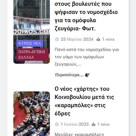
στους βουλευτές που
ψήφισαν το νομοσχέδιο
για τα ομόφυλα
ζευγάρια- Φωτ.
5
Ο Παναγιώτης Στάθης στο
25 Μαρτίου 2024
1 mins
ΚΥΡΊΩΣ ΝΈΑ
«τιμόνι» του κεντρικού δελτίου
Πανό κατά του νομοσχεδίου για
ΠΆΤΡΑ-ΔΥΤΙΚΉ
ειδήσεων της ΕΡΤ
LIFESTYLE-MEDIA
τον γάμο των ομόφυλων
ΕΛΛΆΔΑ
ζευγαριών,…
6
Περισσότερα...
Στον ΑΝΤ1 η Σία Κοσιώνη- Η
ανακοίνωση του σταθμού
Ο νέος «χάρτης» του
LIFESTYLE-MEDIA
Κοινοβουλίου μετά τις
«καραμπόλες» στις
7
έδρες
Τέλος από τον ΑΝΤ1 ο
1 Ιουλίου 2023
1 mins
Παναγιώτης Στάθης
LIFESTYLE-MEDIA
Μεγάλες «καραμπόλες»