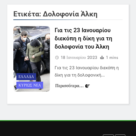
Στον ΑΝΤ1 η Σία Κοσιώνη- Η
Ετικέτα:
Δολοφονία Άλκη
ανακοίνωση του σταθμού
LIFESTYLE-MEDIA
Για τις 23 Ιανουαρίου
διεκόπη η δίκη για τη
7
Τέλος από τον ΑΝΤ1 ο
δολοφονία του Άλκη
Παναγιώτης Στάθης
18 Ιανουαρίου 2023
1 mins
LIFESTYLE-MEDIA
Για τις 23 Ιανουαρίου διεκόπη η
δίκη για τη δολοφονική…
ΕΛΛΆΔΑ
8
Περισσότερα...
ΚΥΡΊΩΣ ΝΈΑ
Καθημερινή και The New York
Times μαζί σε μια νέα
συνδρομητική πρόταση
LIFESTYLE-MEDIA
1
Ο Τάσος Αρνιακός στο Action
24