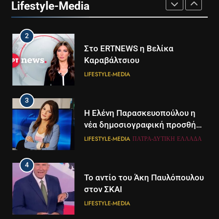
Lifestyle-Media
LIFESTYLE-MEDIA
2
Στο ERTNEWS η Βελίκα
Καραβάλτσιου
LIFESTYLE-MEDIA
3
Η Ελένη Παρασκευοπούλου η
νέα δημοσιογραφική προσθήκη
του ΣΚΑΪ στην Πάτρα
LIFESTYLE-MEDIA
ΠΆΤΡΑ-ΔΥΤΙΚΉ ΕΛΛΆΔΑ
4
Το αντίο του Άκη Παυλόπουλου
στον ΣΚΑΙ
LIFESTYLE-MEDIA