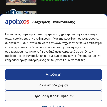
4
4
Το αντίο του Άκη Παυλόπουλου
Για πρώτη φορά τα μέσα
Διαχείριση Συγκατάθεσης
στον ΣΚΑΙ
κοινωνικής δικτύωσης και οι
πλατφόρμες βίντεο
LIFESTYLE-MEDIA
ΔΙΕΘΝΉ
ΕΠΙΣΤΉΜΗ
Για να παρέχουμε την καλύτερη εμπειρία, χρησιμοποιούμε τεχνολογίες
χρησιμοποιούνται
όπως cookies για την αποθήκευση ή/και την πρόσβαση σε πληροφορίες
περισσότερο για ενημέρωση,
συσκευών. Η συγκατάθεση για τις εν λόγω τεχνολογίες θα μας επιτρέψει
5
5
σε παγκόσμιο επίπεδο
να επεξεργαστούμε δεδομένα προσωπικού χαρακτήρα, όπως
Ο Παναγιώτης Στάθης στο
Διάστημα: Εντοπίστηκαν για
συμπεριφορά περιήγησης ή μοναδικά αναγνωριστικά σε αυτόν τον
«τιμόνι» του κεντρικού δελτίου
πρώτη φορά ενδείξεις για τον
ιστότοπο. Η μη συγκατάθεση ή η ανάκληση της συγκατάθεσης, μπορεί να
επηρεάσει αρνητικά ορισμένες λειτουργίες και δυνατότητες.
ειδήσεων της ΕΡΤ
άνεμο που εκπέμπει η μαύρη
LIFESTYLE-MEDIA
ΔΙΕΘΝΉ
ΕΠΙΣΤΉΜΗ
τρύπα στο κέντρο του Γαλαξία
μας
Αποδοχή
6
6
Στον ΑΝΤ1 η Σία Κοσιώνη- Η
Τα βουνά της Ελλάδας
Δεν αποδέχομαι
ανακοίνωση του σταθμού
«στερεύουν» από χιόνι
Apohxos.gr - Ενημέρωση με... υπογραφή © 2026
LIFESTYLE-MEDIA
ΕΛΛΆΔΑ
ΕΠΙΣΤΉΜΗ
Προβολή προτιμήσεων
Powered by George Kontogeorgas -
Algominds
Όροι Και Προϋποθέσεις – Πολιτική Απορρήτου
Ταυτότητα
7
Πολιτική Cookies