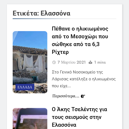
Ετικέτα:
Ελασσόνα
Πέθανε ο ηλικιωμένος
από το Μεσοχώρι που
σώθηκε από τα 6,3
5
Ρίχτερ
Ο Παναγιώτης Στάθης στο
«τιμόνι» του κεντρικού δελτίου
7 Μαρτίου 2021
1 mins
ειδήσεων της ΕΡΤ
LIFESTYLE-MEDIA
Στο Γενικό Νοσοκομείο της
Λάρισας κατέληξε ο ηλικιωμένος
6
που είχε…
ΕΛΛΆΔΑ
Στον ΑΝΤ1 η Σία Κοσιώνη- Η
Περισσότερα...
ανακοίνωση του σταθμού
LIFESTYLE-MEDIA
Ο Άκης Τσελέντης για
τους σεισμούς στην
7
Ελασσόνα