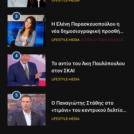
LIFESTYLE-MEDIA
3
Η Ελένη Παρασκευοπούλου η
νέα δημοσιογραφική προσθήκη
του ΣΚΑΪ στην Πάτρα
LIFESTYLE-MEDIA
ΠΆΤΡΑ-ΔΥΤΙΚΉ ΕΛΛΆΔΑ
4
Το αντίο του Άκη Παυλόπουλου
στον ΣΚΑΙ
LIFESTYLE-MEDIA
5
5
Ο Παναγιώτης Στάθης στο
Διάστημα: Εντοπίστηκαν για
«τιμόνι» του κεντρικού δελτίου
πρώτη φορά ενδείξεις για τον
ειδήσεων της ΕΡΤ
άνεμο που εκπέμπει η μαύρη
LIFESTYLE-MEDIA
ΔΙΕΘΝΉ
ΕΠΙΣΤΉΜΗ
τρύπα στο κέντρο του Γαλαξία
μας