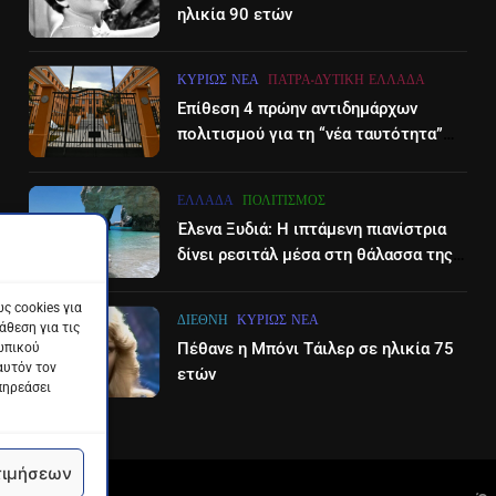
ηλικία 90 ετών
ΚΥΡΊΩΣ ΝΈΑ
ΠΆΤΡΑ-ΔΥΤΙΚΉ ΕΛΛΆΔΑ
Επίθεση 4 πρώην αντιδημάρχων
πολιτισμού για τη “νέα ταυτότητα”
του Διεθνούες Φεστιβάλ Πάτρας
ΕΛΛΆΔΑ
ΠΟΛΙΤΙΣΜΌΣ
Έλενα Ξυδιά: Η ιπτάμενη πιανίστρια
δίνει ρεσιτάλ μέσα στη θάλασσα της
Ζακύνθου – βίντεο
ς cookies για
ΔΙΕΘΝΉ
ΚΥΡΊΩΣ ΝΈΑ
θεση για τις
Πέθανε η Μπόνι Τάιλερ σε ηλικία 75
ωπικού
αυτόν τον
ετών
πηρεάσει
τιμήσεων