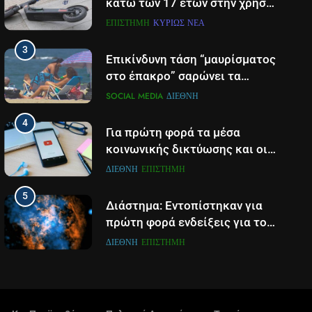
κάτω των 17 ετών στην χρήση
πατινιού- Οι νέες ρυθμίσεις
ΕΠΙΣΤΉΜΗ
ΚΥΡΊΩΣ ΝΈΑ
που έρχονται
3
Επικίνδυνη τάση “μαυρίσματος
στο έπακρο” σαρώνει τα
σόσιαλ
SOCIAL MEDIA
ΔΙΕΘΝΉ
4
Για πρώτη φορά τα μέσα
κοινωνικής δικτύωσης και οι
πλατφόρμες βίντεο
ΔΙΕΘΝΉ
ΕΠΙΣΤΉΜΗ
χρησιμοποιούνται
5
περισσότερο για ενημέρωση,
Διάστημα: Εντοπίστηκαν για
σε παγκόσμιο επίπεδο
πρώτη φορά ενδείξεις για τον
άνεμο που εκπέμπει η μαύρη
ΔΙΕΘΝΉ
ΕΠΙΣΤΉΜΗ
τρύπα στο κέντρο του Γαλαξία
6
μας
Τα βουνά της Ελλάδας
«στερεύουν» από χιόνι