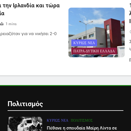
ι την Ιρλανδία και τώρα
ία
1 mins
χρειαζόταν για να νικήσει 2-0
ΚΥΡΊΩΣ ΝΈΑ
ΠΆΤΡΑ-ΔΥΤΙΚΉ ΕΛΛΆΔΑ
Πολιτισμός
ΚΥΡΊΩΣ ΝΈΑ
ΠΟΛΙΤΙΣΜΌΣ
Πέθανε η σπουδαία Μαίρη Λίντα σε