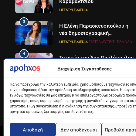
Καραβάλτσιου
LIFESTYLE-MEDIA
3
Η Ελένη Παρασκευοπούλου η
νέα δημοσιογραφική
προσθήκη του ΣΚΑΪ στην
LIFESTYLE-MEDIA
ΠΆΤΡΑ-ΔΥΤΙΚΉ ΕΛΛΆΔΑ
Πάτρα
4
Το αντίο του Άκη Παυλόπουλου
στον ΣΚΑΙ
Διαχείριση Συγκατάθεσης
LIFESTYLE-MEDIA
Για να παρέχουμε την καλύτερη εμπειρία, χρησιμοποιούμε τεχνολογίες όπω
5
Ο Παναγιώτης Στάθης στο
την αποθήκευση ή/και την πρόσβαση σε πληροφορίες συσκευών. Η συγκατά
εν λόγω τεχνολογίες θα μας επιτρέψει να επεξεργαστούμε δεδομένα προσ
«τιμόνι» του κεντρικού
χαρακτήρα, όπως συμπεριφορά περιήγησης ή μοναδικά αναγνωριστικά σε 
δελτίου ειδήσεων της ΕΡΤ
LIFESTYLE-MEDIA
ιστότοπο. Η μη συγκατάθεση ή η ανάκληση της συγκατάθεσης, μπορεί να ε
αρνητικά ορισμένες λειτουργίες και δυνατότητες.
6
Στον ΑΝΤ1 η Σία Κοσιώνη- Η
ανακοίνωση του σταθμού
Αποδοχή
Δεν αποδέχομαι
Προβολή προ