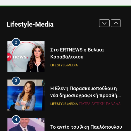
1
Ο Τάσος Αρνιακός στο Action
24
Lifestyle-Media
LIFESTYLE-MEDIA
2
Στο ERTNEWS η Βελίκα
Καραβάλτσιου
LIFESTYLE-MEDIA
3
Η Ελένη Παρασκευοπούλου η
νέα δημοσιογραφική προσθήκη
του ΣΚΑΪ στην Πάτρα
LIFESTYLE-MEDIA
ΠΆΤΡΑ-ΔΥΤΙΚΉ ΕΛΛΆΔΑ
4
Το αντίο του Άκη Παυλόπουλου