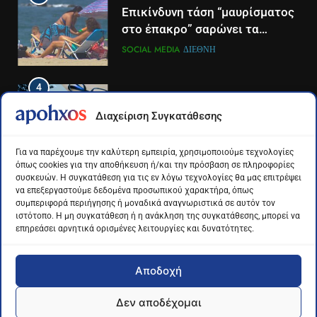
Η Ελένη Παρασκευοπούλου η
Επικίνδυνη τάση “μαυρίσματος
νέα δημοσιογραφική προσθήκη
στο έπακρο” σαρώνει τα
του ΣΚΑΪ στην Πάτρα
σόσιαλ
LIFESTYLE-MEDIA
ΠΆΤΡΑ-ΔΥΤΙΚΉ ΕΛΛΆΔΑ
SOCIAL MEDIA
ΔΙΕΘΝΉ
4
4
Το αντίο του Άκη Παυλόπουλου
Για πρώτη φορά τα μέσα
Διαχείριση Συγκατάθεσης
στον ΣΚΑΙ
κοινωνικής δικτύωσης και οι
πλατφόρμες βίντεο
LIFESTYLE-MEDIA
ΔΙΕΘΝΉ
ΕΠΙΣΤΉΜΗ
Για να παρέχουμε την καλύτερη εμπειρία, χρησιμοποιούμε τεχνολογίες
χρησιμοποιούνται
όπως cookies για την αποθήκευση ή/και την πρόσβαση σε πληροφορίες
περισσότερο για ενημέρωση,
συσκευών. Η συγκατάθεση για τις εν λόγω τεχνολογίες θα μας επιτρέψει
5
5
σε παγκόσμιο επίπεδο
να επεξεργαστούμε δεδομένα προσωπικού χαρακτήρα, όπως
Ο Παναγιώτης Στάθης στο
Διάστημα: Εντοπίστηκαν για
συμπεριφορά περιήγησης ή μοναδικά αναγνωριστικά σε αυτόν τον
«τιμόνι» του κεντρικού δελτίου
πρώτη φορά ενδείξεις για τον
ιστότοπο. Η μη συγκατάθεση ή η ανάκληση της συγκατάθεσης, μπορεί να
επηρεάσει αρνητικά ορισμένες λειτουργίες και δυνατότητες.
ειδήσεων της ΕΡΤ
άνεμο που εκπέμπει η μαύρη
LIFESTYLE-MEDIA
ΔΙΕΘΝΉ
ΕΠΙΣΤΉΜΗ
τρύπα στο κέντρο του Γαλαξία
μας
Αποδοχή
6
6
Στον ΑΝΤ1 η Σία Κοσιώνη- Η
Τα βουνά της Ελλάδας
Δεν αποδέχομαι
ανακοίνωση του σταθμού
«στερεύουν» από χιόνι