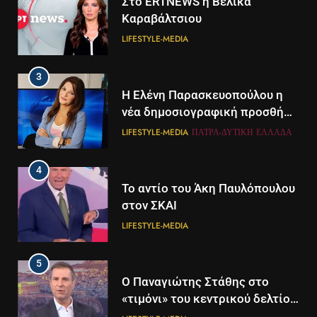
Στο ERTNEWS η Βελίκα
Καραβάλτσιου
LIFESTYLE-MEDIA
3
Η Ελένη Παρασκευοπούλου η
νέα δημοσιογραφική προσθήκη
του ΣΚΑΪ στην Πάτρα
LIFESTYLE-MEDIA
ΠΆΤΡΑ-ΔΥΤΙΚΉ ΕΛΛΆΔΑ
4
Το αντίο του Άκη Παυλόπουλου
στον ΣΚΑΙ
LIFESTYLE-MEDIA
5
5
Ο Παναγιώτης Στάθης στο
Διάστημα: Εντοπίστηκαν για
«τιμόνι» του κεντρικού δελτίου
πρώτη φορά ενδείξεις για τον
ειδήσεων της ΕΡΤ