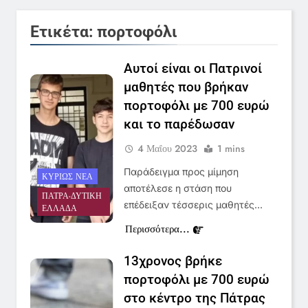
6
Ετικέτα:
πορτοφόλι
Στον ΑΝΤ1 η Σία Κοσιώνη- Η
ανακοίνωση του σταθμού
Αυτοί είναι οι Πατρινοί
LIFESTYLE-MEDIA
μαθητές που βρήκαν
πορτοφόλι με 700 ευρώ
7
και το παρέδωσαν
Τέλος από τον ΑΝΤ1 ο
Παναγιώτης Στάθης
4 Μαΐου 2023
1 mins
LIFESTYLE-MEDIA
Παράδειγμα προς μίμηση
ΚΥΡΊΩΣ ΝΈΑ
αποτέλεσε η στάση που
ΠΆΤΡΑ-ΔΥΤΙΚΉ
8
επέδειξαν τέσσερις μαθητές…
ΕΛΛΆΔΑ
Καθημερινή και The New York
Περισσότερα...
Times μαζί σε μια νέα
συνδρομητική πρόταση
LIFESTYLE-MEDIA
13χρονος βρήκε
πορτοφόλι με 700 ευρώ
1
στο κέντρο της Πάτρας