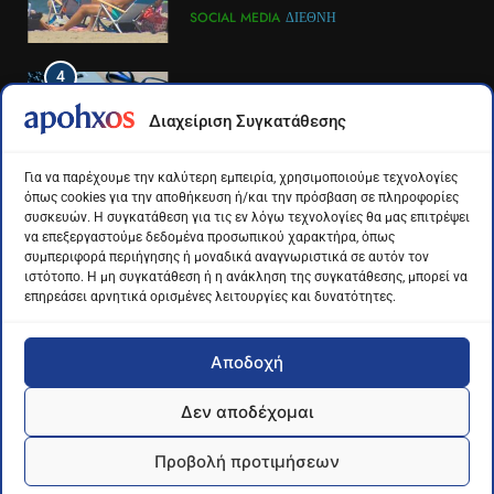
του ΣΚΑΪ στην Πάτρα
σόσιαλ
LIFESTYLE-MEDIA
ΠΆΤΡΑ-ΔΥΤΙΚΉ ΕΛΛΆΔΑ
SOCIAL MEDIA
ΔΙΕΘΝΉ
4
4
Το αντίο του Άκη Παυλόπουλου
Για πρώτη φορά τα μέσα
Διαχείριση Συγκατάθεσης
στον ΣΚΑΙ
κοινωνικής δικτύωσης και οι
πλατφόρμες βίντεο
LIFESTYLE-MEDIA
ΔΙΕΘΝΉ
ΕΠΙΣΤΉΜΗ
Για να παρέχουμε την καλύτερη εμπειρία, χρησιμοποιούμε τεχνολογίες
χρησιμοποιούνται
όπως cookies για την αποθήκευση ή/και την πρόσβαση σε πληροφορίες
περισσότερο για ενημέρωση,
συσκευών. Η συγκατάθεση για τις εν λόγω τεχνολογίες θα μας επιτρέψει
5
5
σε παγκόσμιο επίπεδο
να επεξεργαστούμε δεδομένα προσωπικού χαρακτήρα, όπως
Ο Παναγιώτης Στάθης στο
Διάστημα: Εντοπίστηκαν για
συμπεριφορά περιήγησης ή μοναδικά αναγνωριστικά σε αυτόν τον
«τιμόνι» του κεντρικού δελτίου
πρώτη φορά ενδείξεις για τον
ιστότοπο. Η μη συγκατάθεση ή η ανάκληση της συγκατάθεσης, μπορεί να
επηρεάσει αρνητικά ορισμένες λειτουργίες και δυνατότητες.
ειδήσεων της ΕΡΤ
άνεμο που εκπέμπει η μαύρη
LIFESTYLE-MEDIA
ΔΙΕΘΝΉ
ΕΠΙΣΤΉΜΗ
τρύπα στο κέντρο του Γαλαξία
μας
Αποδοχή
6
6
Στον ΑΝΤ1 η Σία Κοσιώνη- Η
Τα βουνά της Ελλάδας
Δεν αποδέχομαι
ανακοίνωση του σταθμού
«στερεύουν» από χιόνι
Apohxos.gr - Ενημέρωση με... υπογραφή © 2026
LIFESTYLE-MEDIA
ΕΛΛΆΔΑ
ΕΠΙΣΤΉΜΗ
Προβολή προτιμήσεων
Powered by George Kontogeorgas -
Algominds