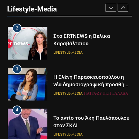
24
Lifestyle-Media
LIFESTYLE-MEDIA
2
Στο ERTNEWS η Βελίκα
Καραβάλτσιου
LIFESTYLE-MEDIA
3
Η Ελένη Παρασκευοπούλου η
νέα δημοσιογραφική προσθήκη
του ΣΚΑΪ στην Πάτρα
LIFESTYLE-MEDIA
ΠΆΤΡΑ-ΔΥΤΙΚΉ ΕΛΛΆΔΑ
4
Το αντίο του Άκη Παυλόπουλου
στον ΣΚΑΙ
LIFESTYLE-MEDIA