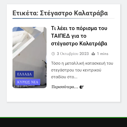
6
Στον ΑΝΤ1 η Σία Κοσιώνη- Η
Ετικέτα:
Στέγαστρο Καλατράβα
ανακοίνωση του σταθμού
LIFESTYLE-MEDIA
Τι λέει το πόρισμα του
ΤΑΙΠΕΔ για το
7
στέγαστρο Καλατράβα
Τέλος από τον ΑΝΤ1 ο
3 Οκτωβρίου 2023
1 mins
Παναγιώτης Στάθης
LIFESTYLE-MEDIA
Τόσο η μεταλλική κατασκευή του
στεγάστρου του κεντρικού
ΕΛΛΆΔΑ
σταδίου στο…
8
ΚΥΡΊΩΣ ΝΈΑ
Καθημερινή και The New York
Περισσότερα...
Times μαζί σε μια νέα
συνδρομητική πρόταση
LIFESTYLE-MEDIA
1
Ο Τάσος Αρνιακός στο Action