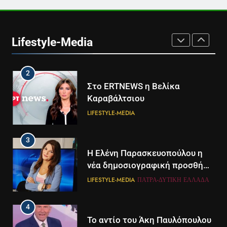
1
Ο Τάσος Αρνιακός στο Action
24
Lifestyle-Media
LIFESTYLE-MEDIA
2
Στο ERTNEWS η Βελίκα
Καραβάλτσιου
LIFESTYLE-MEDIA
3
Η Ελένη Παρασκευοπούλου η
νέα δημοσιογραφική προσθήκη
του ΣΚΑΪ στην Πάτρα
LIFESTYLE-MEDIA
ΠΆΤΡΑ-ΔΥΤΙΚΉ ΕΛΛΆΔΑ
4
Το αντίο του Άκη Παυλόπουλου