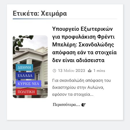
ειδήσεων της ΕΡΤ
LIFESTYLE-MEDIA
Ετικέτα:
Χειμάρα
6
Στον ΑΝΤ1 η Σία Κοσιώνη- Η
Υπουργείο Εξωτερικών
ανακοίνωση του σταθμού
για προφυλάκιση Φρέντι
LIFESTYLE-MEDIA
Μπελέρη: Σκανδαλώδης
απόφαση εάν τα στοιχεία
7
δεν είναι αδιάσειστα
Τέλος από τον ΑΝΤ1 ο
ΔΙΕΘΝΉ
13 Μαΐου 2023
1 mins
Παναγιώτης Στάθης
ΕΛΛΆΔΑ
LIFESTYLE-MEDIA
Για σκανδαλώδη απόφαση του
ΚΥΡΊΩΣ ΝΈΑ
δικαστηρίου στην Αυλώνα,
ΠΟΛΙΤΙΚΉ
εφόσον τα στοιχεία…
8
Καθημερινή και The New York
Περισσότερα...
Times μαζί σε μια νέα
συνδρομητική πρόταση
LIFESTYLE-MEDIA