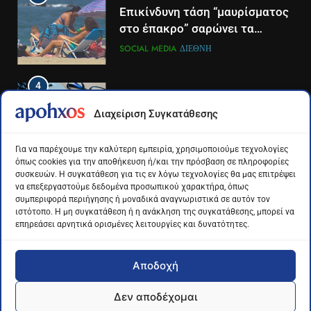
Η Ελένη Παρασκευοπούλου η
Επικίνδυνη τάση “μαυρίσματος
νέα δημοσιογραφική προσθήκη
στο έπακρο” σαρώνει τα
του ΣΚΑΪ στην Πάτρα
σόσιαλ
LIFESTYLE-MEDIA
ΠΆΤΡΑ-ΔΥΤΙΚΉ ΕΛΛΆΔΑ
SOCIAL MEDIA
ΔΙΕΘΝΉ
4
4
Το αντίο του Άκη Παυλόπουλου
Για πρώτη φορά τα μέσα
Διαχείριση Συγκατάθεσης
στον ΣΚΑΙ
κοινωνικής δικτύωσης και οι
πλατφόρμες βίντεο
LIFESTYLE-MEDIA
ΔΙΕΘΝΉ
ΕΠΙΣΤΉΜΗ
Για να παρέχουμε την καλύτερη εμπειρία, χρησιμοποιούμε τεχνολογίες
χρησιμοποιούνται
όπως cookies για την αποθήκευση ή/και την πρόσβαση σε πληροφορίες
περισσότερο για ενημέρωση,
συσκευών. Η συγκατάθεση για τις εν λόγω τεχνολογίες θα μας επιτρέψει
5
5
σε παγκόσμιο επίπεδο
να επεξεργαστούμε δεδομένα προσωπικού χαρακτήρα, όπως
Ο Παναγιώτης Στάθης στο
Διάστημα: Εντοπίστηκαν για
συμπεριφορά περιήγησης ή μοναδικά αναγνωριστικά σε αυτόν τον
«τιμόνι» του κεντρικού δελτίου
πρώτη φορά ενδείξεις για τον
ιστότοπο. Η μη συγκατάθεση ή η ανάκληση της συγκατάθεσης, μπορεί να
επηρεάσει αρνητικά ορισμένες λειτουργίες και δυνατότητες.
ειδήσεων της ΕΡΤ
άνεμο που εκπέμπει η μαύρη
LIFESTYLE-MEDIA
ΔΙΕΘΝΉ
ΕΠΙΣΤΉΜΗ
τρύπα στο κέντρο του Γαλαξία
μας
Αποδοχή
6
6
Στον ΑΝΤ1 η Σία Κοσιώνη- Η
Τα βουνά της Ελλάδας
Δεν αποδέχομαι
ανακοίνωση του σταθμού
«στερεύουν» από χιόνι