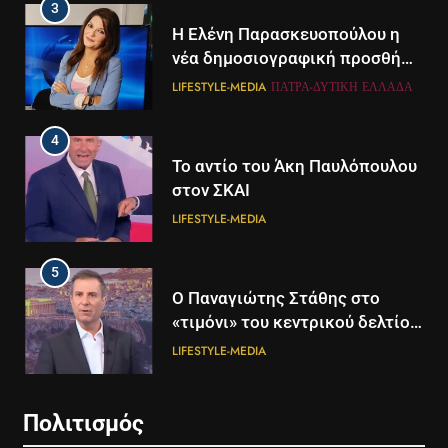
3
Η Ελένη Παρασκευοπούλου η
νέα δημοσιογραφική προσθήκη
του ΣΚΑΪ στην Πάτρα
LIFESTYLE-MEDIA
ΠΆΤΡΑ-ΔΥΤΙΚΉ ΕΛΛΆΔΑ
4
Το αντίο του Άκη Παυλόπουλου
στον ΣΚΑΙ
LIFESTYLE-MEDIA
5
5
Ο Παναγιώτης Στάθης στο
Διάστημα: Εντοπίστηκαν για
«τιμόνι» του κεντρικού δελτίου
πρώτη φορά ενδείξεις για τον
ειδήσεων της ΕΡΤ
άνεμο που εκπέμπει η μαύρη
LIFESTYLE-MEDIA
ΔΙΕΘΝΉ
ΕΠΙΣΤΉΜΗ
τρύπα στο κέντρο του Γαλαξία
μας
6
6
Πολιτισμός
Στον ΑΝΤ1 η Σία Κοσιώνη- Η
Τα βουνά της Ελλάδας