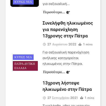
ΚΥΡΊΩΣ ΝΈΑ
για σεξουαλική…
Περισσότερα...
Συνελήφθη ηλικιωμένος
5
για παρενόχληση
Ο Παναγιώτης Στάθης στο
13χρονης στην Πάτρα
«τιμόνι» του κεντρικού δελτίου
ειδήσεων της ΕΡΤ
27 Αυγούστου 2022
1 mins
LIFESTYLE-MEDIA
Για σεξουαλική παρενόχληση
ΚΥΡΊΩΣ ΝΈΑ
6
ανήλικης κατηγορείται
ηλικιωμένος στην Πάτρα.
ΠΆΤΡΑ-ΔΥΤΙΚΉ
Στον ΑΝΤ1 η Σία Κοσιώνη- Η
ΕΛΛΆΔΑ
ανακοίνωση του σταθμού
Περισσότερα...
LIFESTYLE-MEDIA
13χρονη λήστεψε
ηλικιωμένο στην Πάτρα
7
Τέλος από τον ΑΝΤ1 ο
27 Σεπτεμβρίου 2021
1 mins
Παναγιώτης Στάθης
Συνελήφθη, χθες το μεσημέρι,