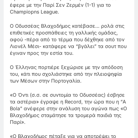
έφερε με την Παρί Σεν Ζερμέν (1-1) για το
Champiopns League.
Ο Οδυσσέας Βλαχοδήμος κατέβασε… ρολά στις
επιθετικές προσπάθειες τη γαλλικής ομάδας,
αφού -πέρα από το τέρμα που δέχθηκε από τον
Λιονέλ Μέσι- κατάφερε να “βγάλει” τα σουτ που
έγιναν προς την εστία του.
Ο Έλληνας πορτιέρε ξεχώρισε με την απόδοση
του, κάτι που σχολιάστηκε από την πλειοψηφία
των Μέσων στην Πορτογαλία.
«Ο Όντι (σ.σ. σε συντομία το Οδυσσέας) έσβησε
τα αστέρια» έγραψε η Record, την ώρα που η “A
Bola” ανέφερε στην ανάλυση του αγώνα πως «Ο
Βλαχοδήμος σταμάτησε τα τρομερά παιδιά της
Παρί».
«Ο Βλαχοδήμος πέταξε για να αποτρέψει το