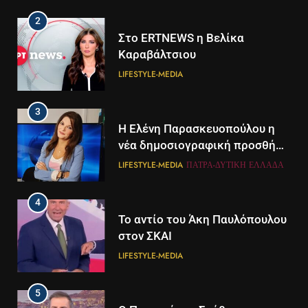
2
Στο ERTNEWS η Βελίκα
Καραβάλτσιου
LIFESTYLE-MEDIA
3
Η Ελένη Παρασκευοπούλου η
νέα δημοσιογραφική προσθήκη
του ΣΚΑΪ στην Πάτρα
LIFESTYLE-MEDIA
ΠΆΤΡΑ-ΔΥΤΙΚΉ ΕΛΛΆΔΑ
4
Το αντίο του Άκη Παυλόπουλου
στον ΣΚΑΙ
LIFESTYLE-MEDIA
5
5