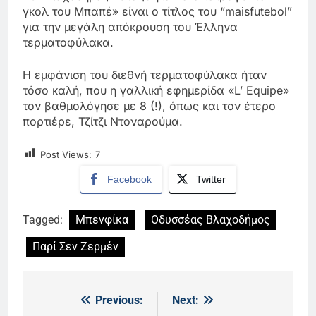
γκολ του Μπαπέ» είναι ο τίτλος του “maisfutebol”
για την μεγάλη απόκρουση του Έλληνα
τερματοφύλακα.
Η εμφάνιση του διεθνή τερματοφύλακα ήταν
τόσο καλή, που η γαλλική εφημερίδα «L’ Equipe»
τον βαθμολόγησε με 8 (!), όπως και τον έτερο
πορτιέρε, Τζίτζι Ντοναρούμα.
Post Views:
7
Facebook
Twitter
Tagged:
Μπενφίκα
Οδυσσέας Βλαχοδήμος
Παρί Σεν Ζερμέν
Previous:
Next:
Πλοήγηση