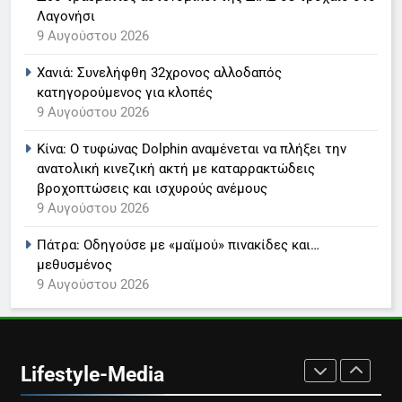
Λαγονήσι
LIFESTYLE-MEDIA
9 Αυγούστου 2026
Χανιά: Συνελήφθη 32χρονος αλλοδαπός
7
κατηγορούμενος για κλοπές
Τέλος από τον ΑΝΤ1 ο
9 Αυγούστου 2026
Παναγιώτης Στάθης
LIFESTYLE-MEDIA
Κίνα: Ο τυφώνας Dolphin αναμένεται να πλήξει την
ανατολική κινεζική ακτή με καταρρακτώδεις
βροχοπτώσεις και ισχυρούς ανέμους
8
9 Αυγούστου 2026
Καθημερινή και The New York
Times μαζί σε μια νέα
Πάτρα: Οδηγούσε με «μαϊμού» πινακίδες και…
συνδρομητική πρόταση
LIFESTYLE-MEDIA
μεθυσμένος
9 Αυγούστου 2026
1
Ο Τάσος Αρνιακός στο Action
24
Lifestyle-Media
LIFESTYLE-MEDIA