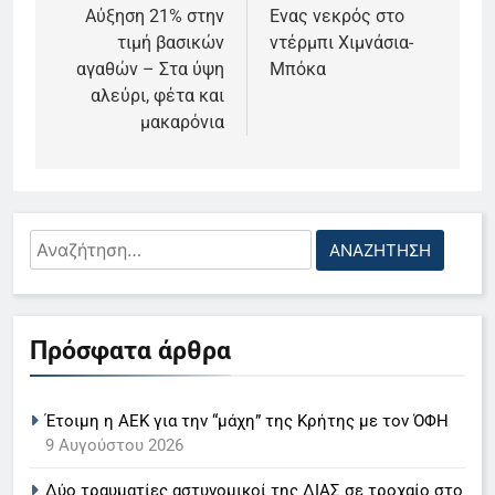
άρθρων
Αύξηση 21% στην
Ενας νεκρός στο
τιμή βασικών
ντέρμπι Χιμνάσια-
αγαθών – Στα ύψη
Μπόκα
αλεύρι, φέτα και
μακαρόνια
Αναζήτηση
για:
5
Ο Παναγιώτης Στάθης στο
Πρόσφατα άρθρα
«τιμόνι» του κεντρικού δελτίου
ειδήσεων της ΕΡΤ
LIFESTYLE-MEDIA
Έτοιμη η ΑΕΚ για την “μάχη” της Κρήτης με τον ΌΦΗ
6
9 Αυγούστου 2026
Στον ΑΝΤ1 η Σία Κοσιώνη- Η
Δύο τραυματίες αστυνομικοί της ΔΙΑΣ σε τροχαίο στο
ανακοίνωση του σταθμού