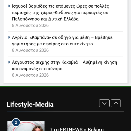
Ισχυροί βοριάδες τις επόμενες ώρες σε πολλές
7
περιοχές της χώρας-Κίνδυνος για πυρκαγιές σε
Τέλος από τον ΑΝΤ1 ο
Πελοπόννησο και Δυτική Ελλάδα
Παναγιώτης Στάθης
8 Αυγούστου 2026
LIFESTYLE-MEDIA
Αγρίνιο: «Καμπάνα» σε οδηγό για μέθη – Βρέθηκε
γεμιστήρας με σφαίρες στο αυτοκίνητο
8
8 Αυγούστου 2026
Καθημερινή και The New York
Times μαζί σε μια νέα
Αύγουστος αιχμής στην Κακαβιά – Αυξημένη κίνηση
συνδρομητική πρόταση
LIFESTYLE-MEDIA
και αναμονές στα σύνορα
8 Αυγούστου 2026
1
Ο Τάσος Αρνιακός στο Action
24
Lifestyle-Media
LIFESTYLE-MEDIA
2
Στο ERTNEWS η Βελίκα