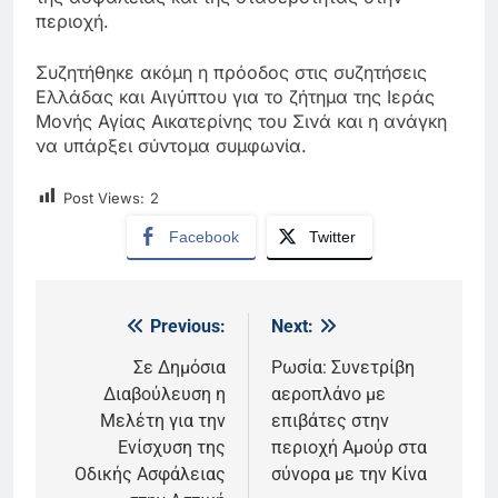
περιοχή.
Συζητήθηκε ακόμη η πρόοδος στις συζητήσεις
Ελλάδας και Αιγύπτου για το ζήτημα της Ιεράς
Μονής Αγίας Αικατερίνης του Σινά και η ανάγκη
να υπάρξει σύντομα συμφωνία.
Post Views:
2
Facebook
Twitter
Previous:
Next:
Πλοήγηση
άρθρων
Σε Δημόσια
Ρωσία: Συνετρίβη
Διαβούλευση η
αεροπλάνο με
Μελέτη για την
επιβάτες στην
Ενίσχυση της
περιοχή Αμούρ στα
Οδικής Ασφάλειας
σύνορα με την Κίνα