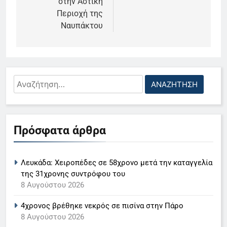
στην Αστική
Περιοχή της
Ναυπάκτου
Αναζήτηση
για:
5
Ο Παναγιώτης Στάθης στο
Πρόσφατα άρθρα
«τιμόνι» του κεντρικού δελτίου
ειδήσεων της ΕΡΤ
LIFESTYLE-MEDIA
Λευκάδα: Χειροπέδες σε 58χρονο μετά την καταγγελία
6
της 31χρονης συντρόφου του
Στον ΑΝΤ1 η Σία Κοσιώνη- Η
8 Αυγούστου 2026
ανακοίνωση του σταθμού
4χρονος βρέθηκε νεκρός σε πισίνα στην Πάρο
LIFESTYLE-MEDIA
8 Αυγούστου 2026