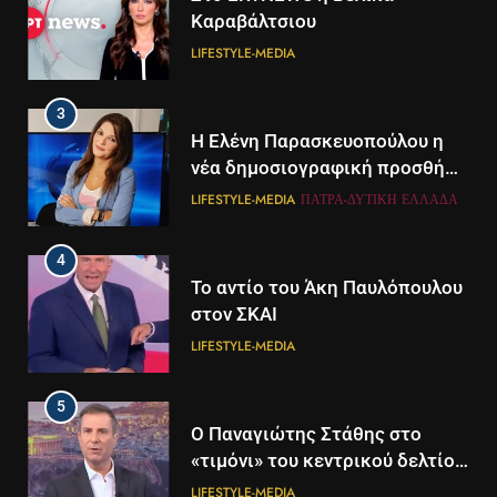
Καραβάλτσιου
LIFESTYLE-MEDIA
3
Η Ελένη Παρασκευοπούλου η
νέα δημοσιογραφική προσθήκη
του ΣΚΑΪ στην Πάτρα
LIFESTYLE-MEDIA
ΠΆΤΡΑ-ΔΥΤΙΚΉ ΕΛΛΆΔΑ
4
Το αντίο του Άκη Παυλόπουλου
στον ΣΚΑΙ
LIFESTYLE-MEDIA
5
5
Ο Παναγιώτης Στάθης στο
Διάστημα: Εντοπίστηκαν για
«τιμόνι» του κεντρικού δελτίου
πρώτη φορά ενδείξεις για τον
ειδήσεων της ΕΡΤ
άνεμο που εκπέμπει η μαύρη
LIFESTYLE-MEDIA
ΔΙΕΘΝΉ
ΕΠΙΣΤΉΜΗ