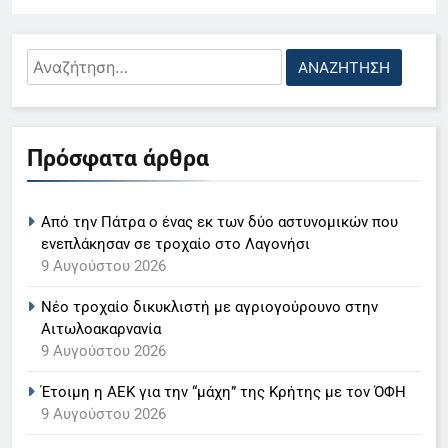
«τιμόνι» του κεντρικού δελτίου
ειδήσεων της ΕΡΤ
LIFESTYLE-MEDIA
Αναζήτηση
6
για:
Στον ΑΝΤ1 η Σία Κοσιώνη- Η
ανακοίνωση του σταθμού
Πρόσφατα άρθρα
LIFESTYLE-MEDIA
7
Από την Πάτρα ο ένας εκ των δύο αστυνομικών που
Τέλος από τον ΑΝΤ1 ο
ενεπλάκησαν σε τροχαίο στο Λαγονήσι
9 Αυγούστου 2026
Παναγιώτης Στάθης
LIFESTYLE-MEDIA
Νέο τροχαίο δικυκλιστή με αγριογούρουνο στην
Αιτωλοακαρνανία
8
9 Αυγούστου 2026
Καθημερινή και The New York
Έτοιμη η ΑΕΚ για την “μάχη” της Κρήτης με τον ΌΦΗ
Times μαζί σε μια νέα
9 Αυγούστου 2026
συνδρομητική πρόταση
LIFESTYLE-MEDIA