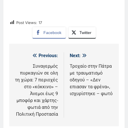
Post Views:
17
Facebook
Twitter
Previous:
Next:
Πλοήγηση
άρθρων
Συναγερμός
Τροχαίο στην Πάτρα
πυρκαγιών σε ολη
με τραυματισμό
τη χώρα: 7 περιοχές
οδηγού – «Δεν
στο «κόκκινο» –
επιασαν τα φρένα»,
Άνεμοι έως 9
ισχυρίστηκε – φωτό
μποφόρ και χάρτης-
φωτιά από την
Πολιτική Προστασία
5
Ο Παναγιώτης Στάθης στο