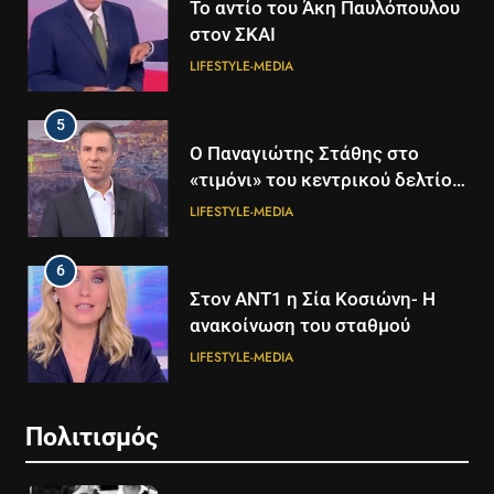
Το αντίο του Άκη Παυλόπουλου
στον ΣΚΑΙ
LIFESTYLE-MEDIA
5
5
Ο Παναγιώτης Στάθης στο
Διάστημα: Εντοπίστηκαν για
«τιμόνι» του κεντρικού δελτίου
πρώτη φορά ενδείξεις για τον
ειδήσεων της ΕΡΤ
άνεμο που εκπέμπει η μαύρη
LIFESTYLE-MEDIA
ΔΙΕΘΝΉ
ΕΠΙΣΤΉΜΗ
τρύπα στο κέντρο του Γαλαξία
μας
6
6
Στον ΑΝΤ1 η Σία Κοσιώνη- Η
Τα βουνά της Ελλάδας
ανακοίνωση του σταθμού
«στερεύουν» από χιόνι
LIFESTYLE-MEDIA
ΕΛΛΆΔΑ
ΕΠΙΣΤΉΜΗ
7
7
Πολιτισμός
Τέλος από τον ΑΝΤ1 ο
Ηράκλειο: Νέα δεδομένα στην
Παναγιώτης Στάθης
υπόθεση κακοποίησης της