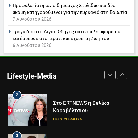
Προφυλακίστηκαν ο δήμαρχος Στυλίδας και δύο
ακόμη κατηγορούμενοι για την πυρκαγιά στη Βοιωτία
8
7 Αυγούστου 2026
Καθημερινή και The New York
Times μαζί σε μια νέα
Τραγωδία στο Αίγιο: Οδηγός αστικού λεωφορείου
συνδρομητική πρόταση
LIFESTYLE-MEDIA
κατέρρευσε στο τιμόνι και έχασε τη ζωή του
6 Αυγούστου 2026
1
Ο Τάσος Αρνιακός στο Action
24
Lifestyle-Media
LIFESTYLE-MEDIA
2
Στο ERTNEWS η Βελίκα
Καραβάλτσιου
LIFESTYLE-MEDIA
3