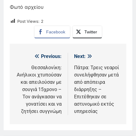
Φωτό αρχείου
Post Views:
2
Facebook
Twitter
Previous:
Next:
Πλοήγηση
άρθρων
Θεσσαλονίκη:
Πάτρα: Τρεις νεαροί
Ανήλικοι χτυπούσαν
συνελήφθησαν μετά
και απειλούσαν με
από απόπειρα
σουγιά 15χρονο –
διάρρηξης –
Τον ανάγκασαν να
Επιτέθηκαν σε
γονατίσει και να
αστυνομικό εκτός
ζητήσει συγγνώμη
υπηρεσίας