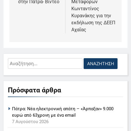
στην Πάτρα- Βίντεο
Μεταφορών
Κωνταντίνος
Κυρανάκης για την
εκδήλωση της ΔΕΕΠ
Αχαΐας
5
Ο Παναγιώτης Στάθης στο
«τιμόνι» του κεντρικού δελτίου
Αναζήτηση
ειδήσεων της ΕΡΤ
LIFESTYLE-MEDIA
για:
6
Πρόσφατα άρθρα
Στον ΑΝΤ1 η Σία Κοσιώνη- Η
ανακοίνωση του σταθμού
LIFESTYLE-MEDIA
Πάτρα: Νέα ηλεκτρονική απάτη – «Άρπαξαν» 9.000
ευρώ από 63χρονη με ένα email
7
7 Αυγούστου 2026
Τέλος από τον ΑΝΤ1 ο