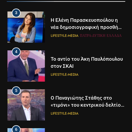
3
Η Ελένη Παρασκευοπούλου η
νέα δημοσιογραφική προσθήκη
του ΣΚΑΪ στην Πάτρα
LIFESTYLE-MEDIA
ΠΆΤΡΑ-ΔΥΤΙΚΉ ΕΛΛΆΔΑ
4
Το αντίο του Άκη Παυλόπουλου
στον ΣΚΑΙ
LIFESTYLE-MEDIA
5
5
Ο Παναγιώτης Στάθης στο
Διάστημα: Εντοπίστηκαν για
«τιμόνι» του κεντρικού δελτίου
πρώτη φορά ενδείξεις για τον
ειδήσεων της ΕΡΤ
άνεμο που εκπέμπει η μαύρη
LIFESTYLE-MEDIA
ΔΙΕΘΝΉ
ΕΠΙΣΤΉΜΗ
τρύπα στο κέντρο του Γαλαξία
μας
6
6