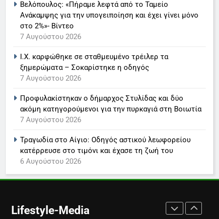
Βελόπουλος: «Πήραμε λεφτά από το Ταμείο
Παναγιώτης Στάθης
Ανάκαμψης για την υπογειποίηση και έχει γίνει μόνο
LIFESTYLE-MEDIA
στο 2%»- Βίντεο
7 Αυγούστου 2026
8
Ι.Χ. καρφώθηκε σε σταθμευμένο τρέιλερ τα
Καθημερινή και The New York
ξημερώματα – Σοκαρίστηκε η οδηγός
Times μαζί σε μια νέα
7 Αυγούστου 2026
συνδρομητική πρόταση
LIFESTYLE-MEDIA
Προφυλακίστηκαν ο δήμαρχος Στυλίδας και δύο
ακόμη κατηγορούμενοι για την πυρκαγιά στη Βοιωτία
1
7 Αυγούστου 2026
Ο Τάσος Αρνιακός στο Action
24
Τραγωδία στο Αίγιο: Οδηγός αστικού λεωφορείου
LIFESTYLE-MEDIA
κατέρρευσε στο τιμόνι και έχασε τη ζωή του
6 Αυγούστου 2026
2
Στο ERTNEWS η Βελίκα
Καραβάλτσιου
Lifestyle-Media
LIFESTYLE-MEDIA