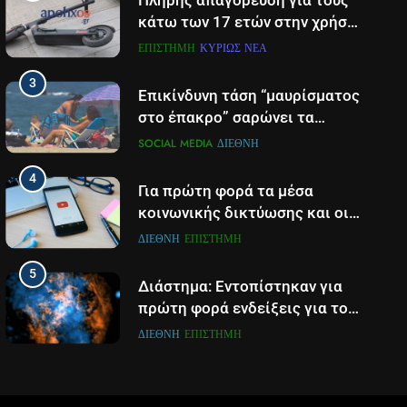
Πλήρης απαγόρευση για τους
κάτω των 17 ετών στην χρήση
πατινιού- Οι νέες ρυθμίσεις
ΕΠΙΣΤΉΜΗ
ΚΥΡΊΩΣ ΝΈΑ
που έρχονται
3
Επικίνδυνη τάση “μαυρίσματος
στο έπακρο” σαρώνει τα
σόσιαλ
SOCIAL MEDIA
ΔΙΕΘΝΉ
4
Για πρώτη φορά τα μέσα
κοινωνικής δικτύωσης και οι
πλατφόρμες βίντεο
ΔΙΕΘΝΉ
ΕΠΙΣΤΉΜΗ
χρησιμοποιούνται
5
περισσότερο για ενημέρωση,
Διάστημα: Εντοπίστηκαν για
σε παγκόσμιο επίπεδο
πρώτη φορά ενδείξεις για τον
άνεμο που εκπέμπει η μαύρη
ΔΙΕΘΝΉ
ΕΠΙΣΤΉΜΗ
τρύπα στο κέντρο του Γαλαξία
6
μας
Τα βουνά της Ελλάδας
«στερεύουν» από χιόνι