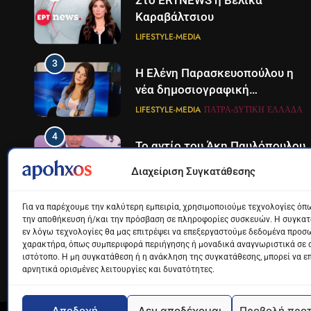
Στο ERTNEWS η Βελίκα
Καραβάλτσιου
LIFESTYLE-MEDIA
3
Η Ελένη Παρασκευοπούλου η
νέα δημοσιογραφική
προσθήκη του ΣΚΑΪ στην
LIFESTYLE-MEDIA
ΠΆΤΡΑ-ΔΥΤΙΚΉ ΕΛΛΆΔΑ
Πάτρα
4
Το αντίο του Άκη Παυλόπουλου
στον ΣΚΑΙ
Διαχείριση Συγκατάθεσης
LIFESTYLE-MEDIA
Για να παρέχουμε την καλύτερη εμπειρία, χρησιμοποιούμε τεχνολογίες όπω
5
Ο Παναγιώτης Στάθης στο
την αποθήκευση ή/και την πρόσβαση σε πληροφορίες συσκευών. Η συγκατά
εν λόγω τεχνολογίες θα μας επιτρέψει να επεξεργαστούμε δεδομένα προσ
«τιμόνι» του κεντρικού
χαρακτήρα, όπως συμπεριφορά περιήγησης ή μοναδικά αναγνωριστικά σε 
δελτίου ειδήσεων της ΕΡΤ
LIFESTYLE-MEDIA
ιστότοπο. Η μη συγκατάθεση ή η ανάκληση της συγκατάθεσης, μπορεί να ε
αρνητικά ορισμένες λειτουργίες και δυνατότητες.
6
Στον ΑΝΤ1 η Σία Κοσιώνη- Η
ανακοίνωση του σταθμού
Αποδοχή
Δεν αποδέχομαι
Προβολή προ