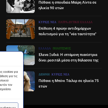
Πέθανε η σπουδαία Μαίρη Λίντα σε
ηλικία 90 ετών
ΚΥΡΊΩΣ ΝΈΑ
ΠΆΤΡΑ-ΔΥΤΙΚΉ ΕΛΛΆΔΑ
Επίθεση 4 πρώην αντιδημάρχων
πολιτισμού για τη “νέα ταυτότητα”
του Διεθνούες Φεστιβάλ Πάτρας
ΕΛΛΆΔΑ
ΠΟΛΙΤΙΣΜΌΣ
Έλενα Ξυδιά: Η ιπτάμενη πιανίστρια
δίνει ρεσιτάλ μέσα στη θάλασσα της
Ζακύνθου – βίντεο
ς cookies για
ΔΙΕΘΝΉ
ΚΥΡΊΩΣ ΝΈΑ
θεση για τις
Πέθανε η Μπόνι Τάιλερ σε ηλικία 75
ωπικού
αυτόν τον
ετών
πηρεάσει
τιμήσεων