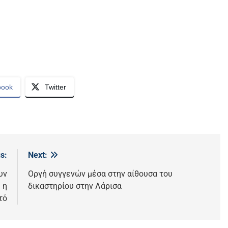
book
Twitter
s:
Next:
υν
Οργή συγγενών μέσα στην αίθουσα του
 η
δικαστηρίου στην Λάρισα
τό