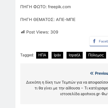
ΠΗΓΗ ΦΩΤΟ: freepik.com
ΠΗΓΗ ΘΕΜΑΤΟΣ: ΑΠΕ-ΜΠΕ
Post Views:
309
Face
Tagged:
ΗΠΑ
Ιράν
Ισραήλ
Πόλεμος
Previou
Πλοήγηση
άρθρων
Διεκόπη η δίκη των Τεμπών για να αποφασίσο
5
τι θα γίνει με την αίθουσα – Τι κατέγραψε
Ο Παναγιώτης Στάθης στο
ιστοσελίδα apohxos.gr- Φω
«τιμόνι» του κεντρικού
δελτίου ειδήσεων της ΕΡΤ
LIFESTYLE-MEDIA