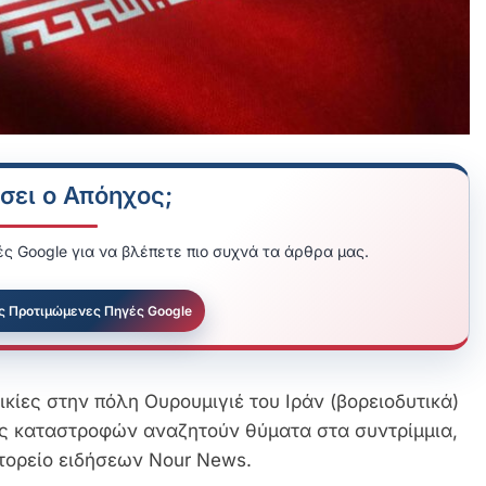
σει ο Απόηχος;
ς Google για να βλέπετε πιο συχνά τα άρθρα μας.
ς Προτιμώμενες Πηγές Google
ίες στην πόλη Ουρουμιγιέ του Ιράν (βορειοδυτικά)
ης καταστροφών αναζητούν θύματα στα συντρίμμια,
κτορείο ειδήσεων Nour News.