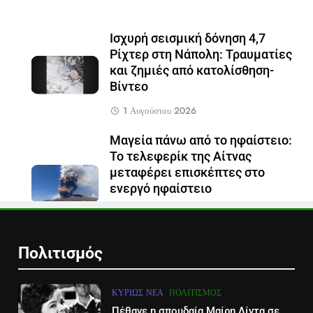
Ισχυρή σεισμική δόνηση 4,7
Ρίχτερ στη Νάπολη: Τραυματίες
και ζημιές από κατολίσθηση-
Βίντεο
1 Αυγούστου 2026
Μαγεία πάνω από το ηφαίστειο:
Το τελεφερίκ της Αίτνας
μεταφέρει επισκέπτες στο
ενεργό ηφαίστειο
29 Ιουλίου 2026
Πολιτισμός
ΚΥΡΊΩΣ ΝΈΑ
ΠΟΛΙΤΙΣΜΌΣ
Πέθανε η σπουδαία Μαίρη Λίντα σε