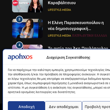
Καραβάλτσιου
LIFESTYLE-MEDIA
3
Η Ελένη Παρασκευοπούλου η
νέα δημοσιογραφική
προσθήκη του ΣΚΑΪ στην
LIFESTYLE-MEDIA
ΠΆΤΡΑ-ΔΥΤΙΚΉ ΕΛΛΆΔΑ
Πάτρα
4
Το αντίο του Άκη Παυλόπουλου
στον ΣΚΑΙ
Διαχείριση Συγκατάθεσης
LIFESTYLE-MEDIA
Για να παρέχουμε την καλύτερη εμπειρία, χρησιμοποιούμε τεχνολογίες όπω
5
Ο Παναγιώτης Στάθης στο
την αποθήκευση ή/και την πρόσβαση σε πληροφορίες συσκευών. Η συγκατά
εν λόγω τεχνολογίες θα μας επιτρέψει να επεξεργαστούμε δεδομένα προσ
«τιμόνι» του κεντρικού
χαρακτήρα, όπως συμπεριφορά περιήγησης ή μοναδικά αναγνωριστικά σε 
δελτίου ειδήσεων της ΕΡΤ
LIFESTYLE-MEDIA
ιστότοπο. Η μη συγκατάθεση ή η ανάκληση της συγκατάθεσης, μπορεί να ε
αρνητικά ορισμένες λειτουργίες και δυνατότητες.
6
Στον ΑΝΤ1 η Σία Κοσιώνη- Η
ανακοίνωση του σταθμού
Αποδοχή
Δεν αποδέχομαι
Προβολή προ