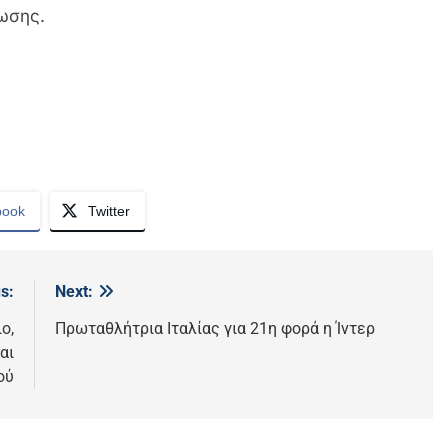
ωσης.
book
Twitter
s:
Next:
ο,
Πρωταθλήτρια Ιταλίας για 21η φορά η Ίντερ
αι
ού