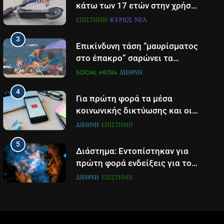
κάτω των 17 ετών στην χρήση
πατινιού- Οι νέες ρυθμίσεις
ΕΠΙΣΤΉΜΗ
ΚΥΡΊΩΣ ΝΈΑ
που έρχονται
3
Επικίνδυνη τάση “μαυρίσματος
στο έπακρο” σαρώνει τα
σόσιαλ
SOCIAL MEDIA
ΔΙΕΘΝΉ
4
Για πρώτη φορά τα μέσα
κοινωνικής δικτύωσης και οι
πλατφόρμες βίντεο
ΔΙΕΘΝΉ
ΕΠΙΣΤΉΜΗ
χρησιμοποιούνται
5
περισσότερο για ενημέρωση,
Διάστημα: Εντοπίστηκαν για
σε παγκόσμιο επίπεδο
πρώτη φορά ενδείξεις για τον
άνεμο που εκπέμπει η μαύρη
ΔΙΕΘΝΉ
ΕΠΙΣΤΉΜΗ
τρύπα στο κέντρο του Γαλαξία
6
μας
Τα βουνά της Ελλάδας
«στερεύουν» από χιόνι