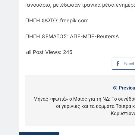
Ιανουάριο, μετέδωσαν ιρανικά μέσα ενημέρ
ΠΗΓΗ ΦΩΤΟ: freepik.com
ΠΗΓΗ ΘΕΜΑΤΟΣ: ΑΠΕ-ΜΠΕ-ReutersΑ
Post Views:
245
Face
Previou
Πλοήγηση
άρθρων
Μήνας «φωτιά» ο Μάιος για τη ΝΔ: Το συνέδρι
5
οι γκρίνιες και τα κόμματα Τσίπρα κ
Ο Παναγιώτης Στάθης στο
Καρυστιαν
«τιμόνι» του κεντρικού
δελτίου ειδήσεων της ΕΡΤ
LIFESTYLE-MEDIA