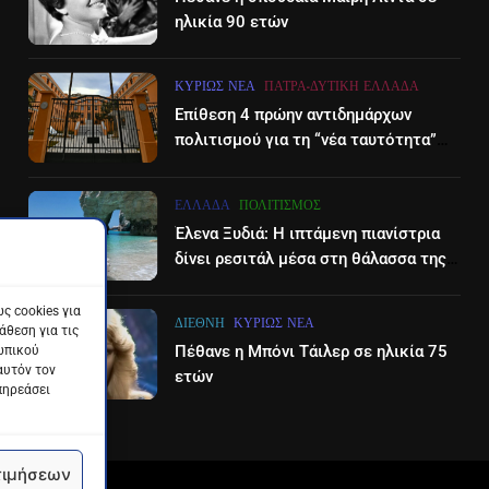
ηλικία 90 ετών
ΚΥΡΊΩΣ ΝΈΑ
ΠΆΤΡΑ-ΔΥΤΙΚΉ ΕΛΛΆΔΑ
Επίθεση 4 πρώην αντιδημάρχων
πολιτισμού για τη “νέα ταυτότητα”
του Διεθνούες Φεστιβάλ Πάτρας
ΕΛΛΆΔΑ
ΠΟΛΙΤΙΣΜΌΣ
Έλενα Ξυδιά: Η ιπτάμενη πιανίστρια
δίνει ρεσιτάλ μέσα στη θάλασσα της
Ζακύνθου – βίντεο
ς cookies για
ΔΙΕΘΝΉ
ΚΥΡΊΩΣ ΝΈΑ
θεση για τις
Πέθανε η Μπόνι Τάιλερ σε ηλικία 75
ωπικού
αυτόν τον
ετών
πηρεάσει
τιμήσεων