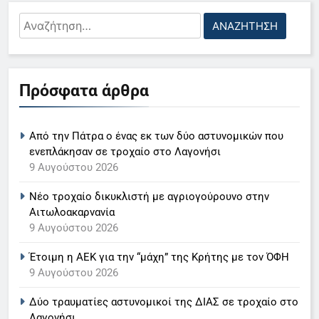
Αναζήτηση
5
για:
Ο Παναγιώτης Στάθης στο
«τιμόνι» του κεντρικού δελτίου
Πρόσφατα άρθρα
ειδήσεων της ΕΡΤ
LIFESTYLE-MEDIA
6
Από την Πάτρα ο ένας εκ των δύο αστυνομικών που
Στον ΑΝΤ1 η Σία Κοσιώνη- Η
ενεπλάκησαν σε τροχαίο στο Λαγονήσι
9 Αυγούστου 2026
ανακοίνωση του σταθμού
LIFESTYLE-MEDIA
Νέο τροχαίο δικυκλιστή με αγριογούρουνο στην
Αιτωλοακαρνανία
7
9 Αυγούστου 2026
Τέλος από τον ΑΝΤ1 ο
Έτοιμη η ΑΕΚ για την “μάχη” της Κρήτης με τον ΌΦΗ
Παναγιώτης Στάθης
9 Αυγούστου 2026
LIFESTYLE-MEDIA
Δύο τραυματίες αστυνομικοί της ΔΙΑΣ σε τροχαίο στο
Λαγονήσι