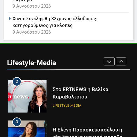
8
9 Αυγούστου 2026
Καθημερινή και The New York
Times μαζί σε μια νέα
Χανιά: Συνελήφθη 32χρονος αλλοδαπός
συνδρομητική πρόταση
LIFESTYLE-MEDIA
κατηγορούμενος για κλοπές
9 Αυγούστου 2026
1
Ο Τάσος Αρνιακός στο Action
24
Lifestyle-Media
LIFESTYLE-MEDIA
2
Στο ERTNEWS η Βελίκα
Καραβάλτσιου
LIFESTYLE-MEDIA
3
Η Ελένη Παρασκευοπούλου η