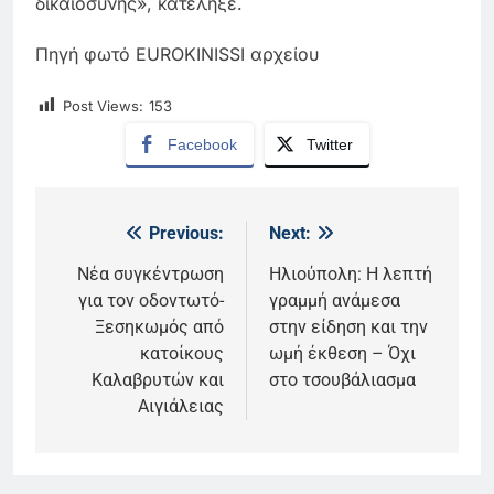
δικαιοσύνης», κατέληξε.
Πηγή φωτό EUROKINISSI αρχείου
Post Views:
153
Facebook
Twitter
Previous:
Next:
Πλοήγηση
άρθρων
Νέα συγκέντρωση
Ηλιούπολη: Η λεπτή
για τον οδοντωτό-
γραμμή ανάμεσα
Ξεσηκωμός από
στην είδηση και την
κατοίκους
ωμή έκθεση – Όχι
Καλαβρυτών και
στο τσουβάλιασμα
Αιγιάλειας