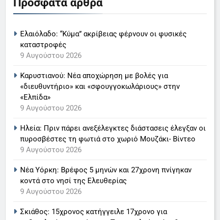
Πρόσφατα άρθρα
Ο Παναγιώτης Στάθης στο
«τιμόνι» του κεντρικού δελτίου
Ελαιόλαδο: “Κύμα” ακρίβειας φέρνουν οι φυσικές
ειδήσεων της ΕΡΤ
LIFESTYLE-MEDIA
καταστροφές
9 Αυγούστου 2026
6
Καρυστιανού: Νέα αποχώρηση με βολές για
Στον ΑΝΤ1 η Σία Κοσιώνη- Η
«διευθυντήριο» και «σφουγγοκωλάριους» στην
ανακοίνωση του σταθμού
«Ελπίδα»
LIFESTYLE-MEDIA
9 Αυγούστου 2026
Ηλεία: Πριν πάρει ανεξέλεγκτες διάστασεις έλεγξαν οι
7
πυροσβέστες τη φωτιά στο χωριό Μουζάκι- Βίντεο
Τέλος από τον ΑΝΤ1 ο
9 Αυγούστου 2026
Παναγιώτης Στάθης
LIFESTYLE-MEDIA
Νέα Υόρκη: Βρέφος 5 μηνών και 27χρονη πνίγηκαν
κοντά στο νησί της Ελευθερίας
9 Αυγούστου 2026
8
Καθημερινή και The New York
Σκιάθος: 15χρονος κατήγγειλε 17χρονο για
Times μαζί σε μια νέα