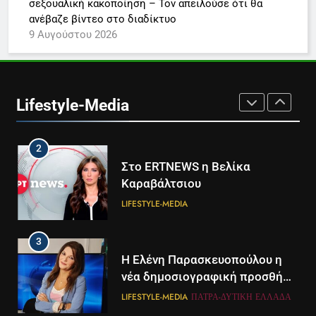
σεξουαλική κακοποίηση – Τον απειλούσε ότι θα
συνδρομητική πρόταση
LIFESTYLE-MEDIA
ανέβαζε βίντεο στο διαδίκτυο
9 Αυγούστου 2026
1
Ο Τάσος Αρνιακός στο Action
24
Lifestyle-Media
LIFESTYLE-MEDIA
2
Στο ERTNEWS η Βελίκα
Καραβάλτσιου
LIFESTYLE-MEDIA
3
Η Ελένη Παρασκευοπούλου η
νέα δημοσιογραφική προσθήκη
του ΣΚΑΪ στην Πάτρα
LIFESTYLE-MEDIA
ΠΆΤΡΑ-ΔΥΤΙΚΉ ΕΛΛΆΔΑ