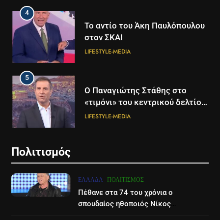
4
Το αντίο του Άκη Παυλόπουλου
στον ΣΚΑΙ
LIFESTYLE-MEDIA
5
5
Ο Παναγιώτης Στάθης στο
Διάστημα: Εντοπίστηκαν για
«τιμόνι» του κεντρικού δελτίου
πρώτη φορά ενδείξεις για τον
ειδήσεων της ΕΡΤ
άνεμο που εκπέμπει η μαύρη
LIFESTYLE-MEDIA
ΔΙΕΘΝΉ
ΕΠΙΣΤΉΜΗ
τρύπα στο κέντρο του Γαλαξία
μας
6
6
Πολιτισμός
Στον ΑΝΤ1 η Σία Κοσιώνη- Η
Τα βουνά της Ελλάδας
ανακοίνωση του σταθμού
«στερεύουν» από χιόνι
ΕΛΛΆΔΑ
ΠΟΛΙΤΙΣΜΌΣ
LIFESTYLE-MEDIA
ΕΛΛΆΔΑ
ΕΠΙΣΤΉΜΗ
Πέθανε στα 74 του χρόνια ο
σπουδαίος ηθοποιός Νίκος
7
7
Καλογερόπουλος