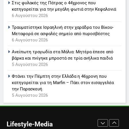
Στις φυλακές της Πάτρας ο 44χρονος που
ανακοίνωση του σταθμού
κατηγορείται για την μεγάλη φωτιά στην Κεφαλονιά
LIFESTYLE-MEDIA
6 Αυγούστου 2026
Τραυματίστηκε Ισραηλινή στην χαράδρα του Βίκου-
7
Μεταφορά σε ασφαλές σημείο από πυροσβέστες
Τέλος από τον ΑΝΤ1 ο
6 Αυγούστου 2026
Παναγιώτης Στάθης
LIFESTYLE-MEDIA
Ανείπωτη τραγωδία στα Μάλια: Μητέρα έπεσε από
βάρκα και πνίγηκε μπροστά σε τρία ανήλικα παιδιά
5 Αυγούστου 2026
8
Καθημερινή και The New York
Φτάνει την Πέμπτη στην Ελλάδα η 46χρονη που
Times μαζί σε μια νέα
κατηγορείται για τη Marfin – Πάει στον εισαγγελέα
συνδρομητική πρόταση
LIFESTYLE-MEDIA
την Παρασκευή
5 Αυγούστου 2026
1
Ο Τάσος Αρνιακός στο Action
24
Lifestyle-Media
LIFESTYLE-MEDIA