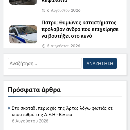
Κεφαλονιά
6 Αυγούστου 2026
Πάτρα: Θαμώνες καταστήματος
πρόλαβαν άνδρα που επιχείρησε
να βουτήξει στο κενό
5 Αυγούστου 2026
«Τσουνάμι» απατών στη Δυτική
Αναζήτηση
Ελλάδα – Χάνονται… περιουσίες
για:
5 Αυγούστου 2026
5
Επιχείρηση του λιμενικού στο
Πρόσφατα άρθρα
Ο Παναγιώτης Στάθης στο
Δρέπανο μετά από προσάραξη
«τιμόνι» του κεντρικού δελτίου
σκάφους αναψυχής
ειδήσεων της ΕΡΤ
LIFESTYLE-MEDIA
Στο σκοτάδι περιοχές της Άρτας λόγω φωτιάς σε
5 Αυγούστου 2026
υποσταθμό της Δ.Ε.Η.- Βίντεο
6
6 Αυγούστου 2026
Στον ΑΝΤ1 η Σία Κοσιώνη- Η