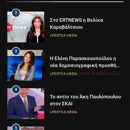
2
Στο ERTNEWS η Βελίκα
Καραβάλτσιου
LIFESTYLE-MEDIA
3
Η Ελένη Παρασκευοπούλου η
νέα δημοσιογραφική προσθήκη
του ΣΚΑΪ στην Πάτρα
LIFESTYLE-MEDIA
ΠΆΤΡΑ-ΔΥΤΙΚΉ ΕΛΛΆΔΑ
4
Το αντίο του Άκη Παυλόπουλου
στον ΣΚΑΙ
LIFESTYLE-MEDIA
5
5