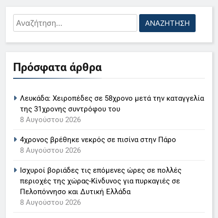
Αναζήτηση
για:
5
Ο Παναγιώτης Στάθης στο
Πρόσφατα άρθρα
«τιμόνι» του κεντρικού δελτίου
ειδήσεων της ΕΡΤ
LIFESTYLE-MEDIA
Λευκάδα: Χειροπέδες σε 58χρονο μετά την καταγγελία
6
της 31χρονης συντρόφου του
Στον ΑΝΤ1 η Σία Κοσιώνη- Η
8 Αυγούστου 2026
ανακοίνωση του σταθμού
4χρονος βρέθηκε νεκρός σε πισίνα στην Πάρο
LIFESTYLE-MEDIA
8 Αυγούστου 2026
Ισχυροί βοριάδες τις επόμενες ώρες σε πολλές
7
περιοχές της χώρας-Κίνδυνος για πυρκαγιές σε
Τέλος από τον ΑΝΤ1 ο
Πελοπόννησο και Δυτική Ελλάδα
Παναγιώτης Στάθης
8 Αυγούστου 2026
LIFESTYLE-MEDIA