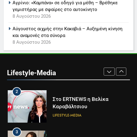
Αγρίνιο: «Καμπάνα» σε οδηγό για μέθη – Βρέθηκε
γεμιστήρας με σφαίρες στο αυτοκίνητο
8
8 Αυγούστου 2026
Καθημερινή και The New York
Times μαζί σε μια νέα
Αύγουστος αιχμής στην Κακαβιά – Αυξημένη κίνηση
συνδρομητική πρόταση
LIFESTYLE-MEDIA
και αναμονές στα σύνορα
8 Αυγούστου 2026
1
Ο Τάσος Αρνιακός στο Action
24
Lifestyle-Media
LIFESTYLE-MEDIA
2
Στο ERTNEWS η Βελίκα
Καραβάλτσιου
LIFESTYLE-MEDIA
3