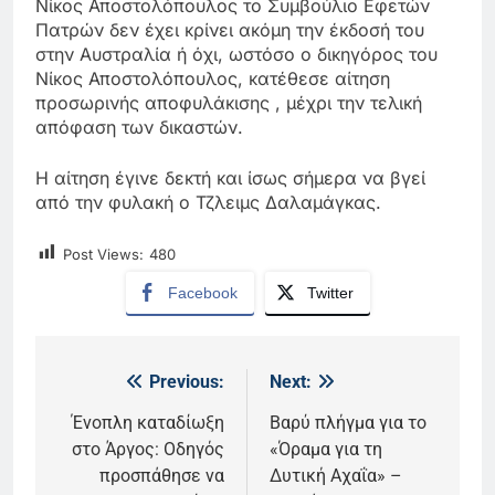
Νίκος Αποστολόπουλος το Συμβούλιο Εφετών
Πατρών δεν έχει κρίνει ακόμη την έκδοσή του
στην Αυστραλία ή όχι, ωστόσο ο δικηγόρος του
Νίκος Αποστολόπουλος, κατέθεσε αίτηση
προσωρινής αποφυλάκισης , μέχρι την τελική
απόφαση των δικαστών.
Η αίτηση έγινε δεκτή και ίσως σήμερα να βγεί
από την φυλακή ο Τζλειμς Δαλαμάγκας.
Post Views:
480
Facebook
Twitter
Previous:
Next:
Πλοήγηση
άρθρων
Ένοπλη καταδίωξη
Βαρύ πλήγμα για το
στο Άργος: Οδηγός
«Όραμα για τη
προσπάθησε να
Δυτική Αχαΐα» –