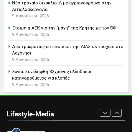
Νέο τροχαίο δικυκλιστή με αγριογούρουνο στην
Αιτωλοακαρνανία
7
9 Αυγούστου 2026
Τέλος από τον ΑΝΤ1 ο
Έτοιμη η ΑΕΚ για την “μάχη” της Κρήτης με τον ΌΦΗ
Παναγιώτης Στάθης
9 Αυγούστου 2026
LIFESTYLE-MEDIA
Δύο τραυματίες αστυνομικοί της ΔΙΑΣ σε τροχαίο στο
Λαγονήσι
8
9 Αυγούστου 2026
Καθημερινή και The New York
Times μαζί σε μια νέα
Χανιά: Συνελήφθη 32χρονος αλλοδαπός
συνδρομητική πρόταση
LIFESTYLE-MEDIA
κατηγορούμενος για κλοπές
9 Αυγούστου 2026
1
Ο Τάσος Αρνιακός στο Action
24
Lifestyle-Media
LIFESTYLE-MEDIA