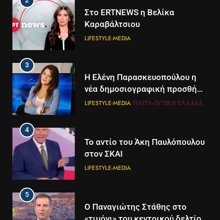
2
Στο ERTNEWS η Βελίκα
Καραβάλτσιου
LIFESTYLE-MEDIA
3
Η Ελένη Παρασκευοπούλου η
νέα δημοσιογραφική προσθήκη
του ΣΚΑΪ στην Πάτρα
LIFESTYLE-MEDIA
ΠΆΤΡΑ-ΔΥΤΙΚΉ ΕΛΛΆΔΑ
4
Το αντίο του Άκη Παυλόπουλου
στον ΣΚΑΙ
LIFESTYLE-MEDIA
5
5
Ο Παναγιώτης Στάθης στο
Διάστημα: Εντοπίστηκαν για
«τιμόνι» του κεντρικού δελτίου