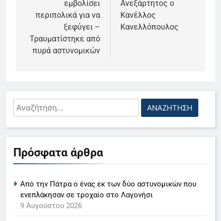
εμβολίσει
Ανεξάρτητος ο
περιπολικά για να
Κανέλλος
ξεφύγει –
Κανελλόπουλος
Τραυματίστηκε από
πυρά αστυνομικών
Αναζήτηση
5
για:
Ο Παναγιώτης Στάθης στο
«τιμόνι» του κεντρικού δελτίου
Πρόσφατα άρθρα
ειδήσεων της ΕΡΤ
LIFESTYLE-MEDIA
6
Από την Πάτρα ο ένας εκ των δύο αστυνομικών που
Στον ΑΝΤ1 η Σία Κοσιώνη- Η
ενεπλάκησαν σε τροχαίο στο Λαγονήσι
9 Αυγούστου 2026
ανακοίνωση του σταθμού
LIFESTYLE-MEDIA