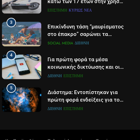
κάτω των 17 ετών στην χρήση
πατινιού- Οι νέες ρυθμίσεις
ΕΠΙΣΤΉΜΗ
ΚΥΡΊΩΣ ΝΈΑ
που έρχονται
3
Επικίνδυνη τάση “μαυρίσματος
στο έπακρο” σαρώνει τα
σόσιαλ
SOCIAL MEDIA
ΔΙΕΘΝΉ
4
Για πρώτη φορά τα μέσα
κοινωνικής δικτύωσης και οι
πλατφόρμες βίντεο
ΔΙΕΘΝΉ
ΕΠΙΣΤΉΜΗ
χρησιμοποιούνται
5
περισσότερο για ενημέρωση,
Διάστημα: Εντοπίστηκαν για
σε παγκόσμιο επίπεδο
πρώτη φορά ενδείξεις για τον
άνεμο που εκπέμπει η μαύρη
ΔΙΕΘΝΉ
ΕΠΙΣΤΉΜΗ
τρύπα στο κέντρο του Γαλαξία
6
μας
Τα βουνά της Ελλάδας
«στερεύουν» από χιόνι