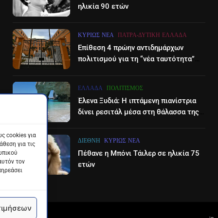
ηλικία 90 ετών
ΚΥΡΊΩΣ ΝΈΑ
ΠΆΤΡΑ-ΔΥΤΙΚΉ ΕΛΛΆΔΑ
Επίθεση 4 πρώην αντιδημάρχων
πολιτισμού για τη “νέα ταυτότητα”
του Διεθνούες Φεστιβάλ Πάτρας
ΕΛΛΆΔΑ
ΠΟΛΙΤΙΣΜΌΣ
Έλενα Ξυδιά: Η ιπτάμενη πιανίστρια
δίνει ρεσιτάλ μέσα στη θάλασσα της
Ζακύνθου – βίντεο
ς cookies για
ΔΙΕΘΝΉ
ΚΥΡΊΩΣ ΝΈΑ
θεση για τις
Πέθανε η Μπόνι Τάιλερ σε ηλικία 75
ωπικού
αυτόν τον
ετών
πηρεάσει
τιμήσεων