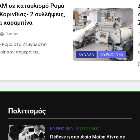
Μ σε καταυλισμό Ρομά
Κορινθίας- 2 συλλήψεις,
α καραμπίνα
1 mins
 Ρομά στο Ζευγολατιό
ποίησαν σήμερα τα…
ΕΛΛΆΔΑ
ΚΥΡΊΩΣ ΝΈΑ
Πολιτισμός
ΚΥΡΊΩΣ ΝΈΑ
ΠΟΛΙΤΙΣΜΌΣ
Πέθανε η σπουδαία Μαίρη Λίντα σε