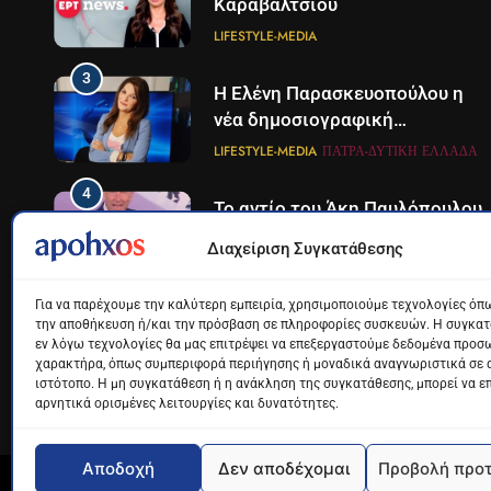
Καραβάλτσιου
LIFESTYLE-MEDIA
3
Η Ελένη Παρασκευοπούλου η
νέα δημοσιογραφική
προσθήκη του ΣΚΑΪ στην
LIFESTYLE-MEDIA
ΠΆΤΡΑ-ΔΥΤΙΚΉ ΕΛΛΆΔΑ
Πάτρα
4
Το αντίο του Άκη Παυλόπουλου
στον ΣΚΑΙ
Διαχείριση Συγκατάθεσης
LIFESTYLE-MEDIA
Για να παρέχουμε την καλύτερη εμπειρία, χρησιμοποιούμε τεχνολογίες όπω
5
Ο Παναγιώτης Στάθης στο
την αποθήκευση ή/και την πρόσβαση σε πληροφορίες συσκευών. Η συγκατά
εν λόγω τεχνολογίες θα μας επιτρέψει να επεξεργαστούμε δεδομένα προσ
«τιμόνι» του κεντρικού
χαρακτήρα, όπως συμπεριφορά περιήγησης ή μοναδικά αναγνωριστικά σε 
δελτίου ειδήσεων της ΕΡΤ
LIFESTYLE-MEDIA
ιστότοπο. Η μη συγκατάθεση ή η ανάκληση της συγκατάθεσης, μπορεί να ε
αρνητικά ορισμένες λειτουργίες και δυνατότητες.
6
Στον ΑΝΤ1 η Σία Κοσιώνη- Η
ανακοίνωση του σταθμού
Αποδοχή
Δεν αποδέχομαι
Προβολή προ