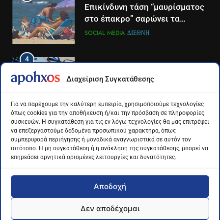
Η Ελένη Παρασκευοπούλου η
Επικίνδυνη τάση “μαυρίσματος
νέα δημοσιογραφική προσθήκη
στο έπακρο” σαρώνει τα
του ΣΚΑΪ στην Πάτρα
σόσιαλ
LIFESTYLE-MEDIA
ΠΆΤΡΑ-ΔΥΤΙΚΉ ΕΛΛΆΔΑ
SOCIAL MEDIA
ΔΙΕΘΝΉ
4
4
Το αντίο του Άκη Παυλόπουλου
Για πρώτη φορά τα μέσα
Διαχείριση Συγκατάθεσης
στον ΣΚΑΙ
κοινωνικής δικτύωσης και οι
πλατφόρμες βίντεο
LIFESTYLE-MEDIA
ΔΙΕΘΝΉ
ΕΠΙΣΤΉΜΗ
Για να παρέχουμε την καλύτερη εμπειρία, χρησιμοποιούμε τεχνολογίες
χρησιμοποιούνται
όπως cookies για την αποθήκευση ή/και την πρόσβαση σε πληροφορίες
περισσότερο για ενημέρωση,
συσκευών. Η συγκατάθεση για τις εν λόγω τεχνολογίες θα μας επιτρέψει
5
5
σε παγκόσμιο επίπεδο
να επεξεργαστούμε δεδομένα προσωπικού χαρακτήρα, όπως
Ο Παναγιώτης Στάθης στο
Διάστημα: Εντοπίστηκαν για
συμπεριφορά περιήγησης ή μοναδικά αναγνωριστικά σε αυτόν τον
«τιμόνι» του κεντρικού δελτίου
πρώτη φορά ενδείξεις για τον
ιστότοπο. Η μη συγκατάθεση ή η ανάκληση της συγκατάθεσης, μπορεί να
επηρεάσει αρνητικά ορισμένες λειτουργίες και δυνατότητες.
ειδήσεων της ΕΡΤ
άνεμο που εκπέμπει η μαύρη
LIFESTYLE-MEDIA
ΔΙΕΘΝΉ
ΕΠΙΣΤΉΜΗ
τρύπα στο κέντρο του Γαλαξία
μας
Αποδοχή
6
6
Στον ΑΝΤ1 η Σία Κοσιώνη- Η
Τα βουνά της Ελλάδας
Δεν αποδέχομαι
ανακοίνωση του σταθμού
«στερεύουν» από χιόνι
Apohxos.gr - Ενημέρωση με... υπογραφή © 2026