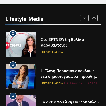
1
Ο Τάσος Αρνιακός στο Action
24
Lifestyle-Media
LIFESTYLE-MEDIA
2
Στο ERTNEWS η Βελίκα
Καραβάλτσιου
LIFESTYLE-MEDIA
3
Η Ελένη Παρασκευοπούλου η
νέα δημοσιογραφική προσθήκη
του ΣΚΑΪ στην Πάτρα
LIFESTYLE-MEDIA
ΠΆΤΡΑ-ΔΥΤΙΚΉ ΕΛΛΆΔΑ
4
Το αντίο του Άκη Παυλόπουλου