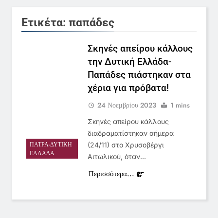
ειδήσεων της ΕΡΤ
LIFESTYLE-MEDIA
Ετικέτα:
παπάδες
6
Στον ΑΝΤ1 η Σία Κοσιώνη- Η
Σκηνές απείρου κάλλους
ανακοίνωση του σταθμού
την Δυτική Ελλάδα-
LIFESTYLE-MEDIA
Παπάδες πιάστηκαν στα
χέρια για πρόβατα!
7
24 Νοεμβρίου 2023
1 mins
Τέλος από τον ΑΝΤ1 ο
Παναγιώτης Στάθης
Σκηνές απείρου κάλλους
LIFESTYLE-MEDIA
διαδραματίστηκαν σήμερα
ΠΆΤΡΑ-ΔΥΤΙΚΉ
(24/11) στο Χρυσοβέργι
ΕΛΛΆΔΑ
Αιτωλικού, όταν…
8
Καθημερινή και The New York
Περισσότερα...
Times μαζί σε μια νέα
συνδρομητική πρόταση
LIFESTYLE-MEDIA