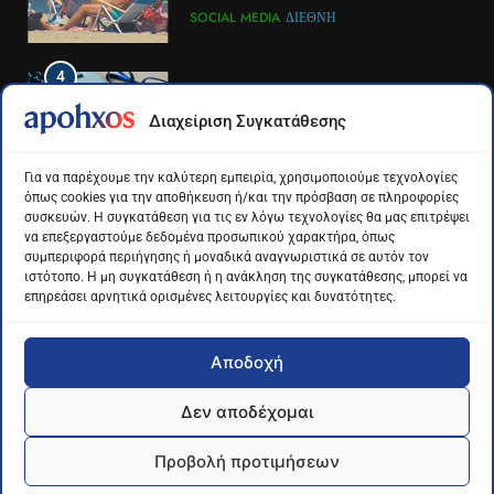
του ΣΚΑΪ στην Πάτρα
σόσιαλ
LIFESTYLE-MEDIA
ΠΆΤΡΑ-ΔΥΤΙΚΉ ΕΛΛΆΔΑ
SOCIAL MEDIA
ΔΙΕΘΝΉ
4
4
Το αντίο του Άκη Παυλόπουλου
Για πρώτη φορά τα μέσα
Διαχείριση Συγκατάθεσης
στον ΣΚΑΙ
κοινωνικής δικτύωσης και οι
πλατφόρμες βίντεο
LIFESTYLE-MEDIA
ΔΙΕΘΝΉ
ΕΠΙΣΤΉΜΗ
Για να παρέχουμε την καλύτερη εμπειρία, χρησιμοποιούμε τεχνολογίες
χρησιμοποιούνται
όπως cookies για την αποθήκευση ή/και την πρόσβαση σε πληροφορίες
περισσότερο για ενημέρωση,
συσκευών. Η συγκατάθεση για τις εν λόγω τεχνολογίες θα μας επιτρέψει
5
5
σε παγκόσμιο επίπεδο
να επεξεργαστούμε δεδομένα προσωπικού χαρακτήρα, όπως
Ο Παναγιώτης Στάθης στο
Διάστημα: Εντοπίστηκαν για
συμπεριφορά περιήγησης ή μοναδικά αναγνωριστικά σε αυτόν τον
«τιμόνι» του κεντρικού δελτίου
πρώτη φορά ενδείξεις για τον
ιστότοπο. Η μη συγκατάθεση ή η ανάκληση της συγκατάθεσης, μπορεί να
επηρεάσει αρνητικά ορισμένες λειτουργίες και δυνατότητες.
ειδήσεων της ΕΡΤ
άνεμο που εκπέμπει η μαύρη
LIFESTYLE-MEDIA
ΔΙΕΘΝΉ
ΕΠΙΣΤΉΜΗ
τρύπα στο κέντρο του Γαλαξία
μας
Αποδοχή
6
6
Στον ΑΝΤ1 η Σία Κοσιώνη- Η
Τα βουνά της Ελλάδας
Δεν αποδέχομαι
ανακοίνωση του σταθμού
«στερεύουν» από χιόνι
Apohxos.gr - Ενημέρωση με... υπογραφή © 2026
LIFESTYLE-MEDIA
ΕΛΛΆΔΑ
ΕΠΙΣΤΉΜΗ
Προβολή προτιμήσεων
Powered by George Kontogeorgas -
Algominds