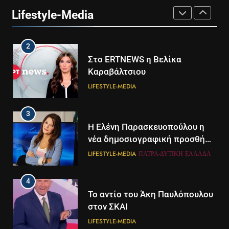
24
Lifestyle-Media
LIFESTYLE-MEDIA
2
Στο ERTNEWS η Βελίκα
Καραβάλτσιου
LIFESTYLE-MEDIA
3
Η Ελένη Παρασκευοπούλου η
νέα δημοσιογραφική προσθήκη
του ΣΚΑΪ στην Πάτρα
LIFESTYLE-MEDIA
ΠΆΤΡΑ-ΔΥΤΙΚΉ ΕΛΛΆΔΑ
4
Το αντίο του Άκη Παυλόπουλου
στον ΣΚΑΙ
LIFESTYLE-MEDIA