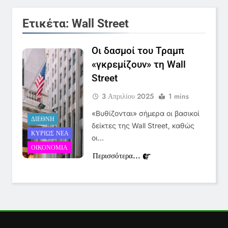
6
Στον ΑΝΤ1 η Σία Κοσιώνη- Η
Ετικέτα:
Wall Street
ανακοίνωση του σταθμού
LIFESTYLE-MEDIA
Οι δασμοί του Τραμπ
«γκρεμίζουν» τη Wall
7
Street
Τέλος από τον ΑΝΤ1 ο
3 Απριλίου 2025
1 mins
Παναγιώτης Στάθης
LIFESTYLE-MEDIA
«Βυθίζονται» σήμερα οι βασικοί
ΔΙΕΘΝΉ
δείκτες της Wall Street, καθώς
ΚΥΡΊΩΣ ΝΈΑ
οι…
8
ΟΙΚΟΝΟΜΊΑ
Καθημερινή και The New York
Περισσότερα...
Times μαζί σε μια νέα
συνδρομητική πρόταση
LIFESTYLE-MEDIA
1
Ο Τάσος Αρνιακός στο Action